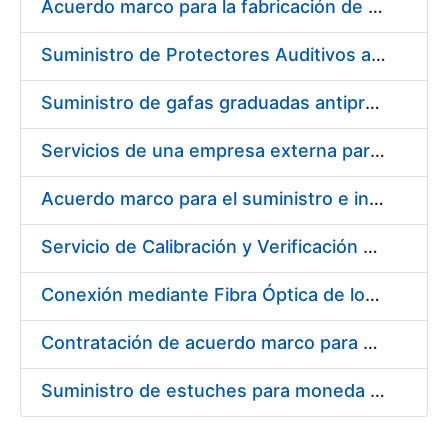
Acuerdo marco para la fabricación de piezas
Suministro de Protectores Auditivos a medida para las personas trabajadoras de los Centros de Trabajo de Madrid y Burgos
Suministro de gafas graduadas antiproyecciones para los trabajadores de la FNMT-RCM en los centros de trabajo de Madrid y Burgos
Servicios de una empresa externa para el asesoramiento y resolución de los recursos de alzada que se presentan relacionados con procesos de selección para la FNMT-RCM
Acuerdo marco para el suministro e instalación de persianas, estores y otros complementos
Servicio de Calibración y Verificación Externa de los Equipos de Medición del Servicio de Prevención de la FNMT-RCM
Conexión mediante Fibra Óptica de los Centros de Proceso de Datos (CPDs) de las sedes de la FNMT-RCM de Burgos y Madrid
Contratación de acuerdo marco para el Suministro de Material de Electricidad para la Fábrica Nacional de Moneda y Timbre-Real Casa de la Moneda en su centro de trabajo de Burgos
Suministro de estuches para moneda de 30 €