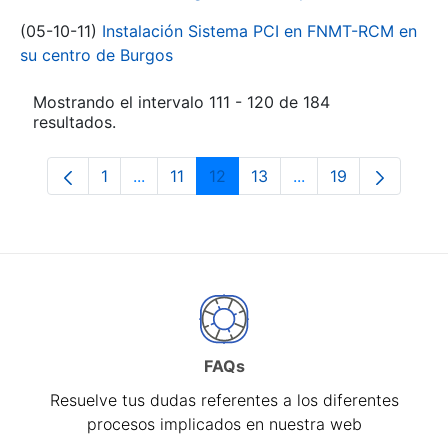
(05-10-11)
Instalación Sistema PCI en FNMT-RCM en
su centro de Burgos
Mostrando el intervalo 111 - 120 de 184
resultados.
1
...
11
12
13
...
19
Página
Páginas intermedias Use TAB para despl
Página
Página
Página
Páginas intermedia
Página
FAQs
Resuelve tus dudas referentes a los diferentes
procesos implicados en nuestra web