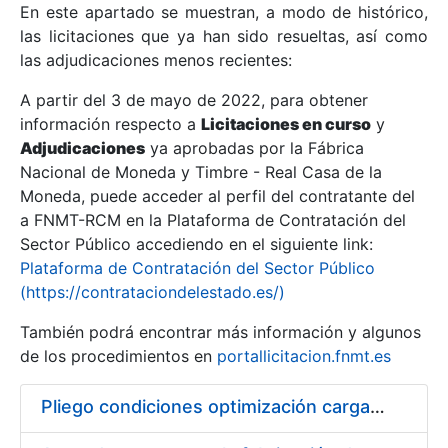
En este apartado se muestran, a modo de histórico,
las licitaciones que ya han sido resueltas, así como
Mostrar/Ocultar
las adjudicaciones menos recientes:
Mostrar/Ocultar
A partir del 3 de mayo de 2022, para obtener
información respecto a
Mostrar/Ocultar
Licitaciones en curso
y
Adjudicaciones
ya aprobadas por la Fábrica
Nacional de Moneda y Timbre - Real Casa de la
Moneda, puede acceder al perfil del contratante del
a FNMT-RCM en la Plataforma de Contratación del
Sector Público accediendo en el siguiente link:
Plataforma de Contratación del Sector Público
(https://contrataciondelestado.es/)
También podrá encontrar más información y algunos
de los procedimientos en
portallicitacion.fnmt.es
Mostrar/Ocultar
Pliego condiciones optimización cargas compras firmado