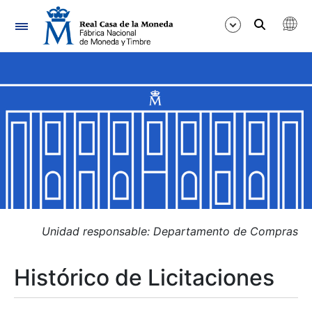
Navegación
Mostrar/Ocultar
Mostrar/Ocultar
Mostrar/Ocultar
Mostrar/Ocultar
Mostrar/Ocultar
Unidad responsable: Departamento de Compras
Histórico de Licitaciones
Mostrar/Ocultar