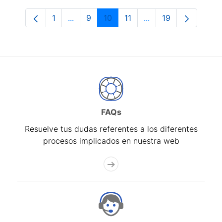
1
...
9
10
11
...
19
Página
Páginas intermedias Use TAB para despl
Página
Página
Página
Páginas intermedias
Página
FAQs
Resuelve tus dudas referentes a los diferentes
procesos implicados en nuestra web