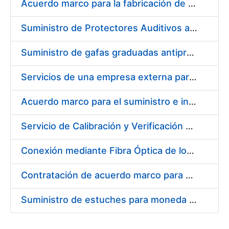
Acuerdo marco para la fabricación de piezas
Suministro de Protectores Auditivos a medida para las personas trabajadoras de los Centros de Trabajo de Madrid y Burgos
Suministro de gafas graduadas antiproyecciones para los trabajadores de la FNMT-RCM en los centros de trabajo de Madrid y Burgos
Servicios de una empresa externa para el asesoramiento y resolución de los recursos de alzada que se presentan relacionados con procesos de selección para la FNMT-RCM
Acuerdo marco para el suministro e instalación de persianas, estores y otros complementos
Servicio de Calibración y Verificación Externa de los Equipos de Medición del Servicio de Prevención de la FNMT-RCM
Conexión mediante Fibra Óptica de los Centros de Proceso de Datos (CPDs) de las sedes de la FNMT-RCM de Burgos y Madrid
Contratación de acuerdo marco para el Suministro de Material de Electricidad para la Fábrica Nacional de Moneda y Timbre-Real Casa de la Moneda en su centro de trabajo de Burgos
Suministro de estuches para moneda de 30 €