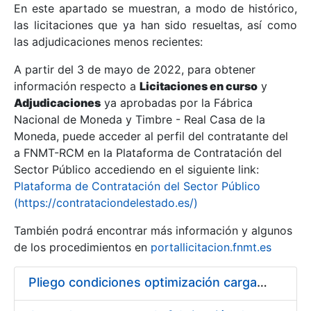
En este apartado se muestran, a modo de histórico,
las licitaciones que ya han sido resueltas, así como
Mostrar/Ocultar
las adjudicaciones menos recientes:
Mostrar/Ocultar
A partir del 3 de mayo de 2022, para obtener
información respecto a
Mostrar/Ocultar
Licitaciones en curso
y
Adjudicaciones
ya aprobadas por la Fábrica
Nacional de Moneda y Timbre - Real Casa de la
Moneda, puede acceder al perfil del contratante del
a FNMT-RCM en la Plataforma de Contratación del
Sector Público accediendo en el siguiente link:
Plataforma de Contratación del Sector Público
(https://contrataciondelestado.es/)
También podrá encontrar más información y algunos
de los procedimientos en
portallicitacion.fnmt.es
Mostrar/Ocultar
Pliego condiciones optimización cargas compras firmado