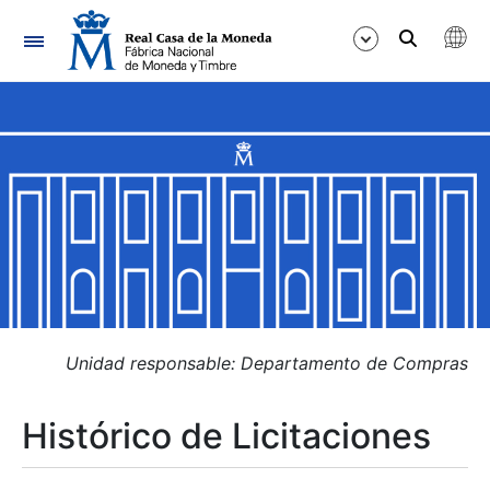
Navegación
Mostrar/Ocultar
Mostrar/Ocultar
Mostrar/Ocultar
Mostrar/Ocultar
Mostrar/Ocultar
Unidad responsable: Departamento de Compras
Histórico de Licitaciones
Mostrar/Ocultar