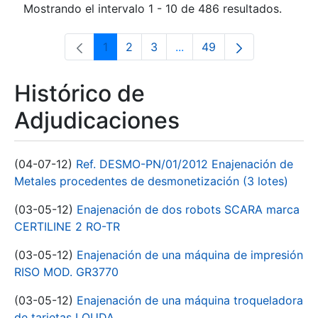
Mostrando el intervalo 1 - 10 de 486 resultados.
1
2
3
...
49
Página
Página
Página
Páginas intermedias Use 
Página
Histórico de
Adjudicaciones
(04-07-12)
Ref. DESMO-PN/01/2012 Enajenación de
Metales procedentes de desmonetización (3 lotes)
(03-05-12)
Enajenación de dos robots SCARA marca
CERTILINE 2 RO-TR
(03-05-12)
Enajenación de una máquina de impresión
RISO MOD. GR3770
(03-05-12)
Enajenación de una máquina troqueladora
de tarjetas LOUDA