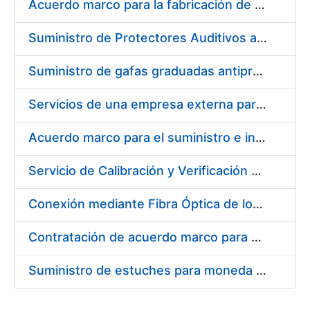
Acuerdo marco para la fabricación de piezas
Suministro de Protectores Auditivos a medida para las personas trabajadoras de los Centros de Trabajo de Madrid y Burgos
Suministro de gafas graduadas antiproyecciones para los trabajadores de la FNMT-RCM en los centros de trabajo de Madrid y Burgos
Servicios de una empresa externa para el asesoramiento y resolución de los recursos de alzada que se presentan relacionados con procesos de selección para la FNMT-RCM
Acuerdo marco para el suministro e instalación de persianas, estores y otros complementos
Servicio de Calibración y Verificación Externa de los Equipos de Medición del Servicio de Prevención de la FNMT-RCM
Conexión mediante Fibra Óptica de los Centros de Proceso de Datos (CPDs) de las sedes de la FNMT-RCM de Burgos y Madrid
Contratación de acuerdo marco para el Suministro de Material de Electricidad para la Fábrica Nacional de Moneda y Timbre-Real Casa de la Moneda en su centro de trabajo de Burgos
Suministro de estuches para moneda de 30 €