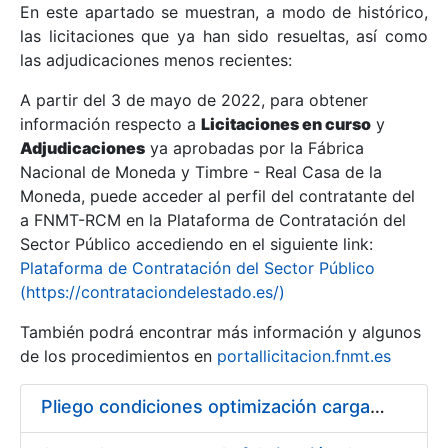
En este apartado se muestran, a modo de histórico,
las licitaciones que ya han sido resueltas, así como
Mostrar/Ocultar
las adjudicaciones menos recientes:
Mostrar/Ocultar
A partir del 3 de mayo de 2022, para obtener
información respecto a
Mostrar/Ocultar
Licitaciones en curso
y
Adjudicaciones
ya aprobadas por la Fábrica
Nacional de Moneda y Timbre - Real Casa de la
Moneda, puede acceder al perfil del contratante del
a FNMT-RCM en la Plataforma de Contratación del
Sector Público accediendo en el siguiente link:
Plataforma de Contratación del Sector Público
(https://contrataciondelestado.es/)
También podrá encontrar más información y algunos
de los procedimientos en
portallicitacion.fnmt.es
Mostrar/Ocultar
Pliego condiciones optimización cargas compras firmado