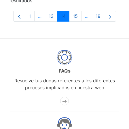
resultados.
1
...
13
14
15
...
19
Página
Páginas intermedias Use TAB para despla
Página
Página
Página
Páginas intermedia
Página
FAQs
Resuelve tus dudas referentes a los diferentes
procesos implicados en nuestra web