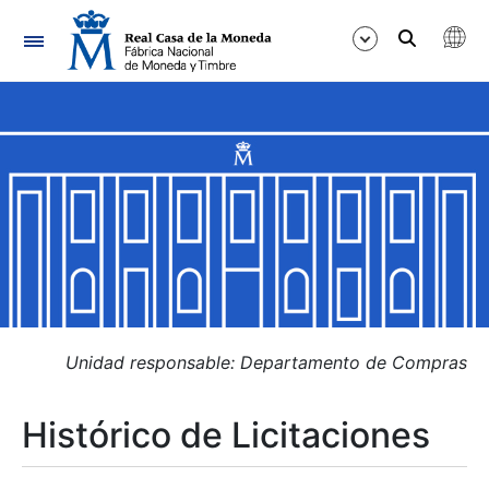
Navegación
Mostrar/Ocultar
Mostrar/Ocultar
Mostrar/Ocultar
Mostrar/Ocultar
Mostrar/Ocultar
Unidad responsable: Departamento de Compras
Histórico de Licitaciones
Mostrar/Ocultar