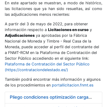
En este apartado se muestran, a modo de histórico,
las licitaciones que ya han sido resueltas, así como
Mostrar/Ocultar
las adjudicaciones menos recientes:
Mostrar/Ocultar
A partir del 3 de mayo de 2022, para obtener
información respecto a
Mostrar/Ocultar
Licitaciones en curso
y
Adjudicaciones
ya aprobadas por la Fábrica
Nacional de Moneda y Timbre - Real Casa de la
Moneda, puede acceder al perfil del contratante del
a FNMT-RCM en la Plataforma de Contratación del
Sector Público accediendo en el siguiente link:
Plataforma de Contratación del Sector Público
(https://contrataciondelestado.es/)
También podrá encontrar más información y algunos
de los procedimientos en
portallicitacion.fnmt.es
Mostrar/Ocultar
Pliego condiciones optimización cargas compras firmado