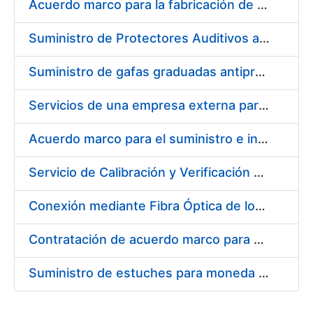
Acuerdo marco para la fabricación de piezas
Suministro de Protectores Auditivos a medida para las personas trabajadoras de los Centros de Trabajo de Madrid y Burgos
Suministro de gafas graduadas antiproyecciones para los trabajadores de la FNMT-RCM en los centros de trabajo de Madrid y Burgos
Servicios de una empresa externa para el asesoramiento y resolución de los recursos de alzada que se presentan relacionados con procesos de selección para la FNMT-RCM
Acuerdo marco para el suministro e instalación de persianas, estores y otros complementos
Servicio de Calibración y Verificación Externa de los Equipos de Medición del Servicio de Prevención de la FNMT-RCM
Conexión mediante Fibra Óptica de los Centros de Proceso de Datos (CPDs) de las sedes de la FNMT-RCM de Burgos y Madrid
Contratación de acuerdo marco para el Suministro de Material de Electricidad para la Fábrica Nacional de Moneda y Timbre-Real Casa de la Moneda en su centro de trabajo de Burgos
Suministro de estuches para moneda de 30 €