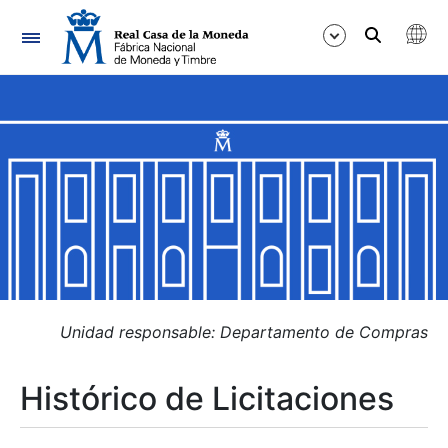
Navegación
Mostrar/Ocultar
Mostrar/Ocultar
Mostrar/Ocultar
Mostrar/Ocultar
Mostrar/Ocultar
Unidad responsable: Departamento de Compras
Histórico de Licitaciones
Mostrar/Ocultar