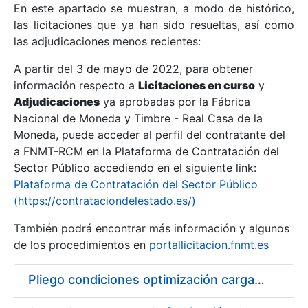
En este apartado se muestran, a modo de histórico,
las licitaciones que ya han sido resueltas, así como
Mostrar/Ocultar
las adjudicaciones menos recientes:
Mostrar/Ocultar
A partir del 3 de mayo de 2022, para obtener
información respecto a
Mostrar/Ocultar
Licitaciones en curso
y
Adjudicaciones
ya aprobadas por la Fábrica
Nacional de Moneda y Timbre - Real Casa de la
Moneda, puede acceder al perfil del contratante del
a FNMT-RCM en la Plataforma de Contratación del
Sector Público accediendo en el siguiente link:
Plataforma de Contratación del Sector Público
(https://contrataciondelestado.es/)
También podrá encontrar más información y algunos
de los procedimientos en
portallicitacion.fnmt.es
Mostrar/Ocultar
Pliego condiciones optimización cargas compras firmado