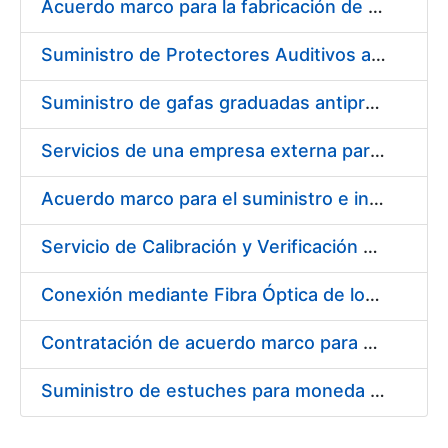
Acuerdo marco para la fabricación de piezas
Suministro de Protectores Auditivos a medida para las personas trabajadoras de los Centros de Trabajo de Madrid y Burgos
Suministro de gafas graduadas antiproyecciones para los trabajadores de la FNMT-RCM en los centros de trabajo de Madrid y Burgos
Servicios de una empresa externa para el asesoramiento y resolución de los recursos de alzada que se presentan relacionados con procesos de selección para la FNMT-RCM
Acuerdo marco para el suministro e instalación de persianas, estores y otros complementos
Servicio de Calibración y Verificación Externa de los Equipos de Medición del Servicio de Prevención de la FNMT-RCM
Conexión mediante Fibra Óptica de los Centros de Proceso de Datos (CPDs) de las sedes de la FNMT-RCM de Burgos y Madrid
Contratación de acuerdo marco para el Suministro de Material de Electricidad para la Fábrica Nacional de Moneda y Timbre-Real Casa de la Moneda en su centro de trabajo de Burgos
Suministro de estuches para moneda de 30 €