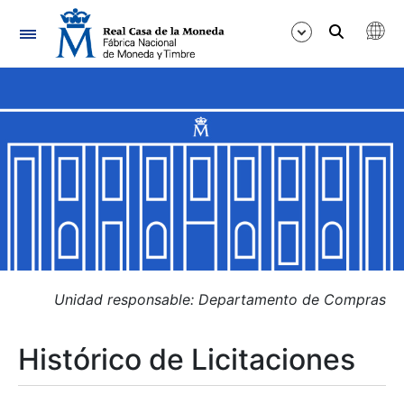
Navegación
Mostrar/Ocultar
Mostrar/Ocultar
Mostrar/Ocultar
Mostrar/Ocultar
Mostrar/Ocultar
Unidad responsable: Departamento de Compras
Histórico de Licitaciones
Mostrar/Ocultar