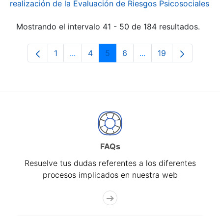
realización de la Evaluación de Riesgos Psicosociales
Mostrando el intervalo 41 - 50 de 184 resultados.
1
...
4
5
6
...
19
Página
Páginas intermedias Use TAB para desp
Página
Página
Página
Páginas intermedias
Página
FAQs
Resuelve tus dudas referentes a los diferentes
procesos implicados en nuestra web