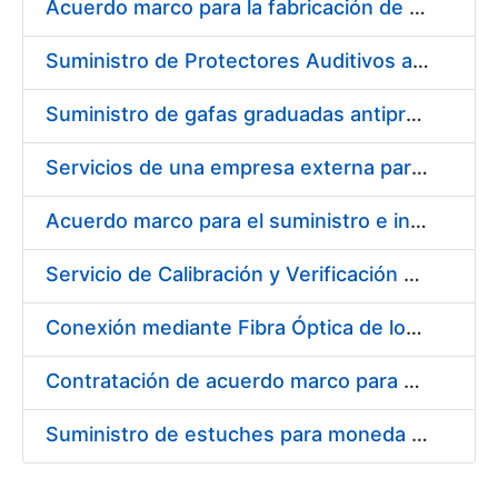
Acuerdo marco para la fabricación de piezas
Suministro de Protectores Auditivos a medida para las personas trabajadoras de los Centros de Trabajo de Madrid y Burgos
Suministro de gafas graduadas antiproyecciones para los trabajadores de la FNMT-RCM en los centros de trabajo de Madrid y Burgos
Servicios de una empresa externa para el asesoramiento y resolución de los recursos de alzada que se presentan relacionados con procesos de selección para la FNMT-RCM
Acuerdo marco para el suministro e instalación de persianas, estores y otros complementos
Servicio de Calibración y Verificación Externa de los Equipos de Medición del Servicio de Prevención de la FNMT-RCM
Conexión mediante Fibra Óptica de los Centros de Proceso de Datos (CPDs) de las sedes de la FNMT-RCM de Burgos y Madrid
Contratación de acuerdo marco para el Suministro de Material de Electricidad para la Fábrica Nacional de Moneda y Timbre-Real Casa de la Moneda en su centro de trabajo de Burgos
Suministro de estuches para moneda de 30 €