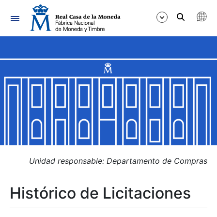
Navegación
Mostrar/Ocultar
Mostrar/Ocultar
Mostrar/Ocultar
Mostrar/Ocultar
Mostrar/Ocultar
Unidad responsable: Departamento de Compras
Histórico de Licitaciones
Mostrar/Ocultar