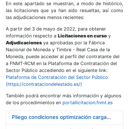
En este apartado se muestran, a modo de histórico,
las licitaciones que ya han sido resueltas, así como
Mostrar/Ocultar
las adjudicaciones menos recientes:
Mostrar/Ocultar
A partir del 3 de mayo de 2022, para obtener
información respecto a
Mostrar/Ocultar
Licitaciones en curso
y
Adjudicaciones
ya aprobadas por la Fábrica
Nacional de Moneda y Timbre - Real Casa de la
Moneda, puede acceder al perfil del contratante del
a FNMT-RCM en la Plataforma de Contratación del
Sector Público accediendo en el siguiente link:
Plataforma de Contratación del Sector Público
(https://contrataciondelestado.es/)
También podrá encontrar más información y algunos
de los procedimientos en
portallicitacion.fnmt.es
Mostrar/Ocultar
Pliego condiciones optimización cargas compras firmado