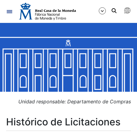
Navegación
Mostrar/Ocultar
Mostrar/Ocultar
Mostrar/Ocultar
Mostrar/Ocultar
Mostrar/Ocultar
Unidad responsable: Departamento de Compras
Histórico de Licitaciones
Mostrar/Ocultar