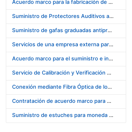
Acuerdo marco para la fabricación de piezas
Suministro de Protectores Auditivos a medida para las personas trabajadoras de los Centros de Trabajo de Madrid y Burgos
Suministro de gafas graduadas antiproyecciones para los trabajadores de la FNMT-RCM en los centros de trabajo de Madrid y Burgos
Servicios de una empresa externa para el asesoramiento y resolución de los recursos de alzada que se presentan relacionados con procesos de selección para la FNMT-RCM
Acuerdo marco para el suministro e instalación de persianas, estores y otros complementos
Servicio de Calibración y Verificación Externa de los Equipos de Medición del Servicio de Prevención de la FNMT-RCM
Conexión mediante Fibra Óptica de los Centros de Proceso de Datos (CPDs) de las sedes de la FNMT-RCM de Burgos y Madrid
Contratación de acuerdo marco para el Suministro de Material de Electricidad para la Fábrica Nacional de Moneda y Timbre-Real Casa de la Moneda en su centro de trabajo de Burgos
Suministro de estuches para moneda de 30 €