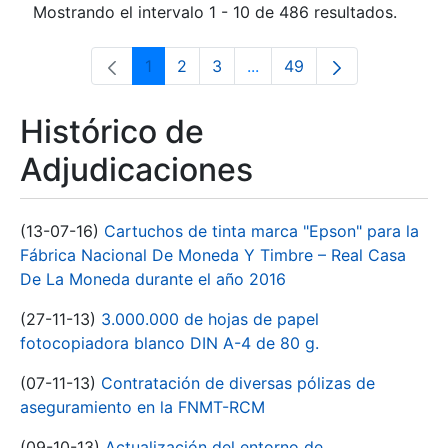
Mostrando el intervalo 1 - 10 de 486 resultados.
1
2
3
...
49
Página
Página
Página
Páginas intermedias Use 
Página
Histórico de
Adjudicaciones
(13-07-16)
Cartuchos de tinta marca "Epson" para la
Fábrica Nacional De Moneda Y Timbre – Real Casa
De La Moneda durante el año 2016
(27-11-13)
3.000.000 de hojas de papel
fotocopiadora blanco DIN A-4 de 80 g.
(07-11-13)
Contratación de diversas pólizas de
aseguramiento en la FNMT-RCM
(09-10-13)
Actualización del entorno de