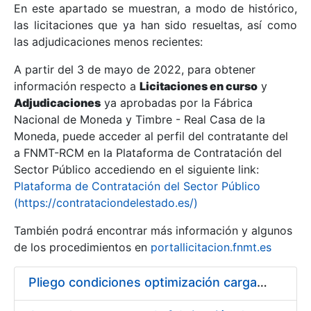
En este apartado se muestran, a modo de histórico,
las licitaciones que ya han sido resueltas, así como
Mostrar/Ocultar
las adjudicaciones menos recientes:
Mostrar/Ocultar
A partir del 3 de mayo de 2022, para obtener
información respecto a
Mostrar/Ocultar
Licitaciones en curso
y
Adjudicaciones
ya aprobadas por la Fábrica
Nacional de Moneda y Timbre - Real Casa de la
Moneda, puede acceder al perfil del contratante del
a FNMT-RCM en la Plataforma de Contratación del
Sector Público accediendo en el siguiente link:
Plataforma de Contratación del Sector Público
(https://contrataciondelestado.es/)
También podrá encontrar más información y algunos
de los procedimientos en
portallicitacion.fnmt.es
Mostrar/Ocultar
Pliego condiciones optimización cargas compras firmado