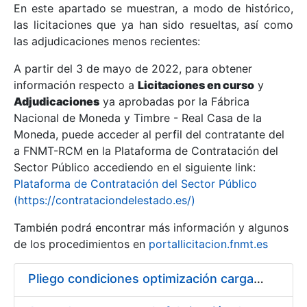
En este apartado se muestran, a modo de histórico,
las licitaciones que ya han sido resueltas, así como
Mostrar/Ocultar
las adjudicaciones menos recientes:
Mostrar/Ocultar
A partir del 3 de mayo de 2022, para obtener
información respecto a
Mostrar/Ocultar
Licitaciones en curso
y
Adjudicaciones
ya aprobadas por la Fábrica
Nacional de Moneda y Timbre - Real Casa de la
Moneda, puede acceder al perfil del contratante del
a FNMT-RCM en la Plataforma de Contratación del
Sector Público accediendo en el siguiente link:
Plataforma de Contratación del Sector Público
(https://contrataciondelestado.es/)
También podrá encontrar más información y algunos
de los procedimientos en
portallicitacion.fnmt.es
Mostrar/Ocultar
Pliego condiciones optimización cargas compras firmado