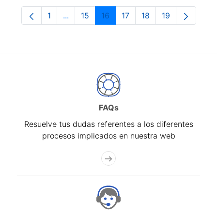
1
...
15
16
17
18
19
Página
Páginas intermedias Use TAB para despla
Página
Página
Página
Página
Página
FAQs
Resuelve tus dudas referentes a los diferentes
procesos implicados en nuestra web