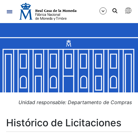
Navegación
Mostrar/Ocultar
Mostrar/Ocultar
Mostrar/Ocultar
Mostrar/Ocultar
Mostrar/Ocultar
Unidad responsable: Departamento de Compras
Histórico de Licitaciones
Mostrar/Ocultar