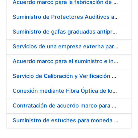
Acuerdo marco para la fabricación de piezas
Suministro de Protectores Auditivos a medida para las personas trabajadoras de los Centros de Trabajo de Madrid y Burgos
Suministro de gafas graduadas antiproyecciones para los trabajadores de la FNMT-RCM en los centros de trabajo de Madrid y Burgos
Servicios de una empresa externa para el asesoramiento y resolución de los recursos de alzada que se presentan relacionados con procesos de selección para la FNMT-RCM
Acuerdo marco para el suministro e instalación de persianas, estores y otros complementos
Servicio de Calibración y Verificación Externa de los Equipos de Medición del Servicio de Prevención de la FNMT-RCM
Conexión mediante Fibra Óptica de los Centros de Proceso de Datos (CPDs) de las sedes de la FNMT-RCM de Burgos y Madrid
Contratación de acuerdo marco para el Suministro de Material de Electricidad para la Fábrica Nacional de Moneda y Timbre-Real Casa de la Moneda en su centro de trabajo de Burgos
Suministro de estuches para moneda de 30 €