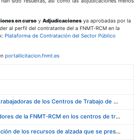
 han sido resueltas, así como las adjudicaciones menos
ciones en curso
y
Adjudicaciones
ya aprobadas por la
er al perfil del contratante del a FNMT-RCM en la
k:
Plataforma de Contratación del Sector Público
en
portallicitacion.fnmt.es
Suministro de Protectores Auditivos a medida para las personas trabajadoras de los Centros de Trabajo de Madrid y Burgos
Suministro de gafas graduadas antiproyecciones para los trabajadores de la FNMT-RCM en los centros de trabajo de Madrid y Burgos
Servicios de una empresa externa para el asesoramiento y resolución de los recursos de alzada que se presentan relacionados con procesos de selección para la FNMT-RCM