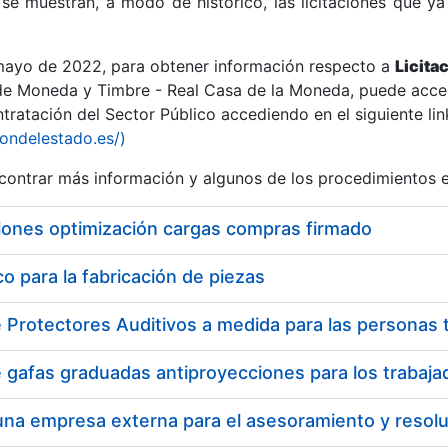
se muestran, a modo de histórico, las licitaciones que ya
 mayo de 2022, para obtener información respecto a
Licita
de Moneda y Timbre - Real Casa de la Moneda, puede acced
ratación del Sector Público accediendo en el siguiente lin
r
iondelestado.es/)
ontrar más información y algunos de los procedimientos 
iones optimización cargas compras firmado
 para la fabricación de piezas
tar