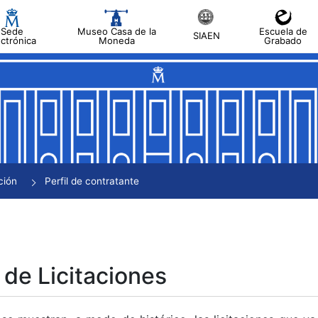
Sede
Museo Casa de la
Escuela de
SIAEN
ectrónica
Moneda
Grabado
tar
tar
tar
tar
ción
Perfil de contratante
tar
 de Licitaciones