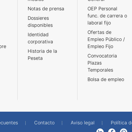
Notas de prensa
OEP Personal
func. de carrera o
Dossieres
laboral fijo
disponibles
Ofertas de
Identidad
Empleo Público /
corporativa
bre
Empleo Fijo
Historia de la
Convocatoria
Peseta
Plazas
Temporales
Bolsa de empleo
ecuentes
Contacto
Aviso legal
Política 