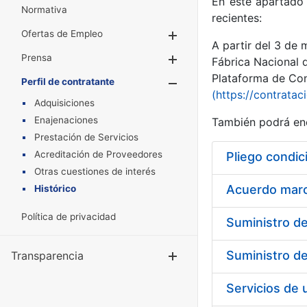
En este apartado 
Normativa
recientes:
Ofertas de Empleo
Mostrar/Ocultar
A partir del 3 de
Prensa
Mostrar/Ocultar
Fábrica Nacional 
Plataforma de Cont
Perfil de contratante
Mostrar/Oculta
(https://contratac
Adquisiciones
Enajenaciones
También podrá enc
Prestación de Servicios
Acreditación de Proveedores
Pliego condic
Otras cuestiones de interés
Acuerdo marco
Histórico
Política de privacidad
Transparencia
Mostrar/Ocul