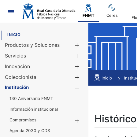
Navegación
FNMT
Ceres
El
INICIO
Productos y Soluciones
Mostrar/Ocul
Servicios
Mostrar/Ocul
Innovación
Mostrar/Ocul
Coleccionista
Mostrar/Ocul
Inicio
Institu
Institución
Mostrar/Ocul
130 Aniversario FNMT
Información institucional
Histórico
Compromisos
Mostrar/Ocultar
Agenda 2030 y ODS