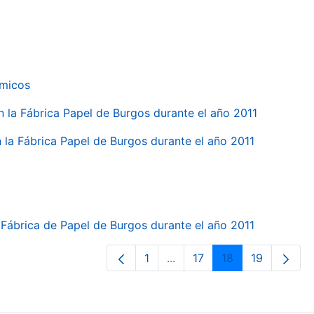
ímicos
en la Fábrica Papel de Burgos durante el año 2011
en la Fábrica Papel de Burgos durante el año 2011
la Fábrica de Papel de Burgos durante el año 2011
1
...
17
18
19
Página
Páginas intermedias Use T
Página
Página
Página