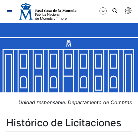
Navegación
Mostrar/Ocultar
Mostrar/Ocultar
Mostrar/Ocultar
Mostrar/Ocultar
Mostrar/Ocultar
Unidad responsable: Departamento de Compras
Histórico de Licitaciones
Mostrar/Ocultar