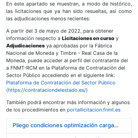
En este apartado se muestran, a modo de histórico,
las licitaciones que ya han sido resueltas, así como
Mostrar/Ocultar
las adjudicaciones menos recientes:
Mostrar/Ocultar
A partir del 3 de mayo de 2022, para obtener
información respecto a
Mostrar/Ocultar
Licitaciones en curso
y
Adjudicaciones
ya aprobadas por la Fábrica
Nacional de Moneda y Timbre - Real Casa de la
Moneda, puede acceder al perfil del contratante del
a FNMT-RCM en la Plataforma de Contratación del
Sector Público accediendo en el siguiente link:
Plataforma de Contratación del Sector Público
(https://contrataciondelestado.es/)
También podrá encontrar más información y algunos
de los procedimientos en
portallicitacion.fnmt.es
Mostrar/Ocultar
Pliego condiciones optimización cargas compras firmado