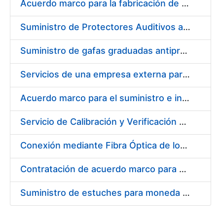
Acuerdo marco para la fabricación de piezas
Suministro de Protectores Auditivos a medida para las personas trabajadoras de los Centros de Trabajo de Madrid y Burgos
Suministro de gafas graduadas antiproyecciones para los trabajadores de la FNMT-RCM en los centros de trabajo de Madrid y Burgos
Servicios de una empresa externa para el asesoramiento y resolución de los recursos de alzada que se presentan relacionados con procesos de selección para la FNMT-RCM
Acuerdo marco para el suministro e instalación de persianas, estores y otros complementos
Servicio de Calibración y Verificación Externa de los Equipos de Medición del Servicio de Prevención de la FNMT-RCM
Conexión mediante Fibra Óptica de los Centros de Proceso de Datos (CPDs) de las sedes de la FNMT-RCM de Burgos y Madrid
Contratación de acuerdo marco para el Suministro de Material de Electricidad para la Fábrica Nacional de Moneda y Timbre-Real Casa de la Moneda en su centro de trabajo de Burgos
Suministro de estuches para moneda de 30 €