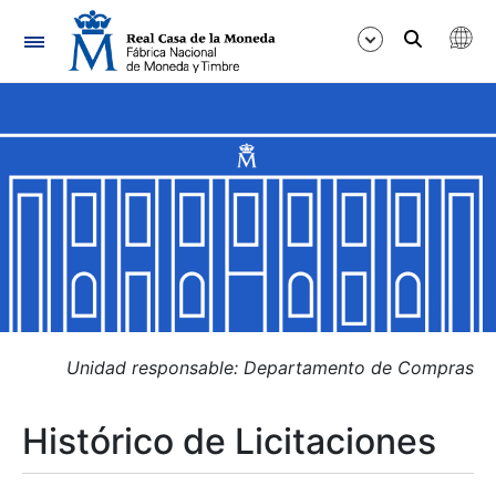
Navegación
Mostrar/Ocultar
Mostrar/Ocultar
Mostrar/Ocultar
Mostrar/Ocultar
Mostrar/Ocultar
Unidad responsable: Departamento de Compras
Histórico de Licitaciones
Mostrar/Ocultar