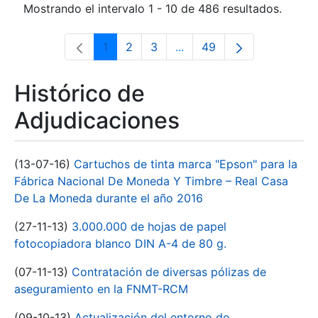
Mostrando el intervalo 1 - 10 de 486 resultados.
1
2
3
...
49
Página
Página
Página
Páginas intermedias Use 
Página
Histórico de
Adjudicaciones
(13-07-16)
Cartuchos de tinta marca "Epson" para la
Fábrica Nacional De Moneda Y Timbre – Real Casa
De La Moneda durante el año 2016
(27-11-13)
3.000.000 de hojas de papel
fotocopiadora blanco DIN A-4 de 80 g.
(07-11-13)
Contratación de diversas pólizas de
aseguramiento en la FNMT-RCM
(09-10-13)
Actualización del entorno de