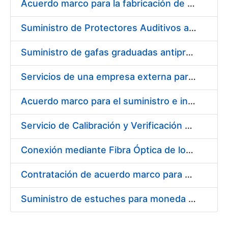
Acuerdo marco para la fabricación de piezas
Suministro de Protectores Auditivos a medida para las personas trabajadoras de los Centros de Trabajo de Madrid y Burgos
Suministro de gafas graduadas antiproyecciones para los trabajadores de la FNMT-RCM en los centros de trabajo de Madrid y Burgos
Servicios de una empresa externa para el asesoramiento y resolución de los recursos de alzada que se presentan relacionados con procesos de selección para la FNMT-RCM
Acuerdo marco para el suministro e instalación de persianas, estores y otros complementos
Servicio de Calibración y Verificación Externa de los Equipos de Medición del Servicio de Prevención de la FNMT-RCM
Conexión mediante Fibra Óptica de los Centros de Proceso de Datos (CPDs) de las sedes de la FNMT-RCM de Burgos y Madrid
Contratación de acuerdo marco para el Suministro de Material de Electricidad para la Fábrica Nacional de Moneda y Timbre-Real Casa de la Moneda en su centro de trabajo de Burgos
Suministro de estuches para moneda de 30 €