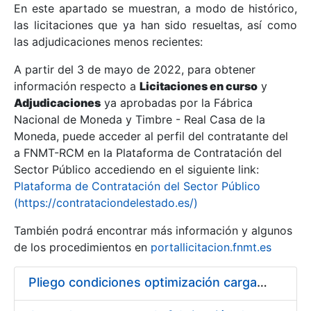
En este apartado se muestran, a modo de histórico,
las licitaciones que ya han sido resueltas, así como
Mostrar/Ocultar
las adjudicaciones menos recientes:
Mostrar/Ocultar
A partir del 3 de mayo de 2022, para obtener
información respecto a
Mostrar/Ocultar
Licitaciones en curso
y
Adjudicaciones
ya aprobadas por la Fábrica
Nacional de Moneda y Timbre - Real Casa de la
Moneda, puede acceder al perfil del contratante del
a FNMT-RCM en la Plataforma de Contratación del
Sector Público accediendo en el siguiente link:
Plataforma de Contratación del Sector Público
(https://contrataciondelestado.es/)
También podrá encontrar más información y algunos
de los procedimientos en
portallicitacion.fnmt.es
Mostrar/Ocultar
Pliego condiciones optimización cargas compras firmado