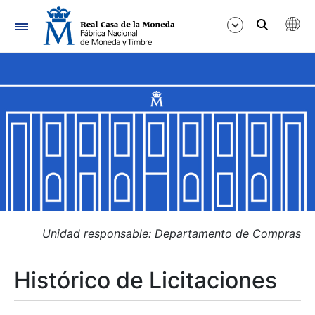
Navegación
Mostrar/Ocultar
Mostrar/Ocultar
Mostrar/Ocultar
Mostrar/Ocultar
Mostrar/Ocultar
Unidad responsable: Departamento de Compras
Histórico de Licitaciones
Mostrar/Ocultar