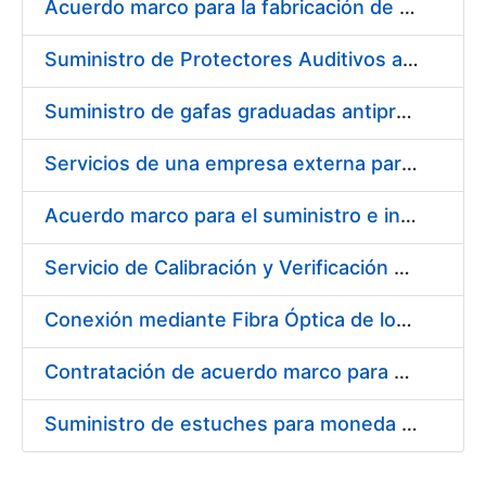
Acuerdo marco para la fabricación de piezas
Suministro de Protectores Auditivos a medida para las personas trabajadoras de los Centros de Trabajo de Madrid y Burgos
Suministro de gafas graduadas antiproyecciones para los trabajadores de la FNMT-RCM en los centros de trabajo de Madrid y Burgos
Servicios de una empresa externa para el asesoramiento y resolución de los recursos de alzada que se presentan relacionados con procesos de selección para la FNMT-RCM
Acuerdo marco para el suministro e instalación de persianas, estores y otros complementos
Servicio de Calibración y Verificación Externa de los Equipos de Medición del Servicio de Prevención de la FNMT-RCM
Conexión mediante Fibra Óptica de los Centros de Proceso de Datos (CPDs) de las sedes de la FNMT-RCM de Burgos y Madrid
Contratación de acuerdo marco para el Suministro de Material de Electricidad para la Fábrica Nacional de Moneda y Timbre-Real Casa de la Moneda en su centro de trabajo de Burgos
Suministro de estuches para moneda de 30 €