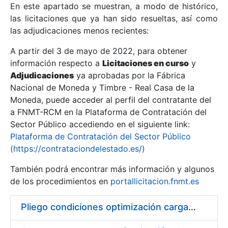
En este apartado se muestran, a modo de histórico,
las licitaciones que ya han sido resueltas, así como
Mostrar/Ocultar
las adjudicaciones menos recientes:
Mostrar/Ocultar
A partir del 3 de mayo de 2022, para obtener
información respecto a
Mostrar/Ocultar
Licitaciones en curso
y
Adjudicaciones
ya aprobadas por la Fábrica
Nacional de Moneda y Timbre - Real Casa de la
Moneda, puede acceder al perfil del contratante del
a FNMT-RCM en la Plataforma de Contratación del
Sector Público accediendo en el siguiente link:
Plataforma de Contratación del Sector Público
(https://contrataciondelestado.es/)
También podrá encontrar más información y algunos
de los procedimientos en
portallicitacion.fnmt.es
Mostrar/Ocultar
Pliego condiciones optimización cargas compras firmado