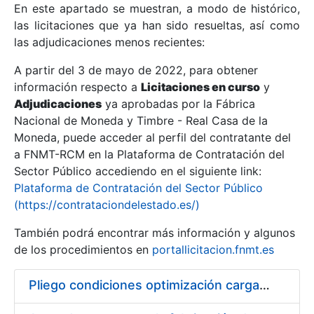
En este apartado se muestran, a modo de histórico,
las licitaciones que ya han sido resueltas, así como
Mostrar/Ocultar
las adjudicaciones menos recientes:
Mostrar/Ocultar
A partir del 3 de mayo de 2022, para obtener
información respecto a
Mostrar/Ocultar
Licitaciones en curso
y
Adjudicaciones
ya aprobadas por la Fábrica
Nacional de Moneda y Timbre - Real Casa de la
Moneda, puede acceder al perfil del contratante del
a FNMT-RCM en la Plataforma de Contratación del
Sector Público accediendo en el siguiente link:
Plataforma de Contratación del Sector Público
(https://contrataciondelestado.es/)
También podrá encontrar más información y algunos
de los procedimientos en
portallicitacion.fnmt.es
Mostrar/Ocultar
Pliego condiciones optimización cargas compras firmado