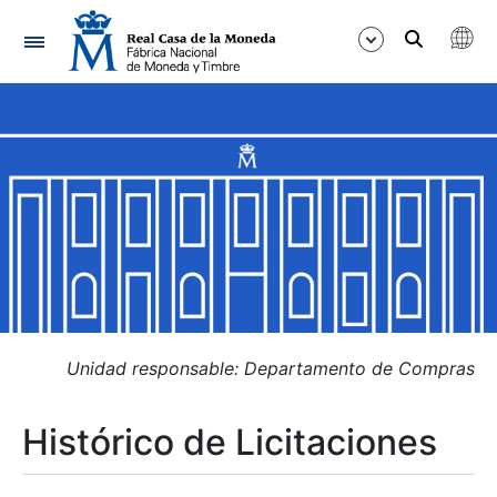
Navegación
Mostrar/Ocultar
Mostrar/Ocultar
Mostrar/Ocultar
Mostrar/Ocultar
Mostrar/Ocultar
Unidad responsable: Departamento de Compras
Histórico de Licitaciones
Mostrar/Ocultar