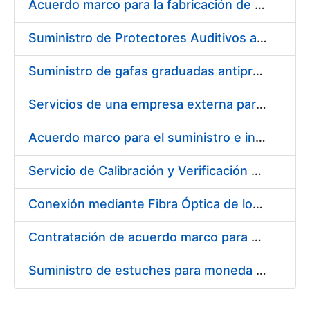
Acuerdo marco para la fabricación de piezas
Suministro de Protectores Auditivos a medida para las personas trabajadoras de los Centros de Trabajo de Madrid y Burgos
Suministro de gafas graduadas antiproyecciones para los trabajadores de la FNMT-RCM en los centros de trabajo de Madrid y Burgos
Servicios de una empresa externa para el asesoramiento y resolución de los recursos de alzada que se presentan relacionados con procesos de selección para la FNMT-RCM
Acuerdo marco para el suministro e instalación de persianas, estores y otros complementos
Servicio de Calibración y Verificación Externa de los Equipos de Medición del Servicio de Prevención de la FNMT-RCM
Conexión mediante Fibra Óptica de los Centros de Proceso de Datos (CPDs) de las sedes de la FNMT-RCM de Burgos y Madrid
Contratación de acuerdo marco para el Suministro de Material de Electricidad para la Fábrica Nacional de Moneda y Timbre-Real Casa de la Moneda en su centro de trabajo de Burgos
Suministro de estuches para moneda de 30 €