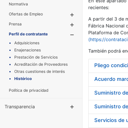
En este apartado 
Normativa
recientes:
Ofertas de Empleo
Mostrar/Ocultar
A partir del 3 de
Prensa
Mostrar/Ocultar
Fábrica Nacional 
Plataforma de Cont
Perfil de contratante
Mostrar/Oculta
(https://contratac
Adquisiciones
Enajenaciones
También podrá enc
Prestación de Servicios
Acreditación de Proveedores
Pliego condic
Otras cuestiones de interés
Acuerdo marco
Histórico
Política de privacidad
Transparencia
Mostrar/Ocul