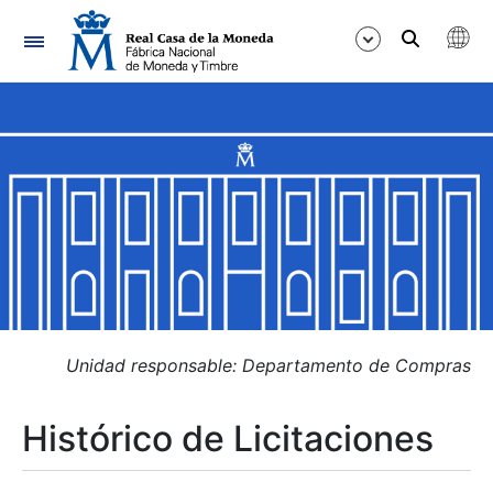
Navegación
Mostrar/Ocultar
Mostrar/Ocultar
Mostrar/Ocultar
Mostrar/Ocultar
Mostrar/Ocultar
Unidad responsable: Departamento de Compras
Histórico de Licitaciones
Mostrar/Ocultar