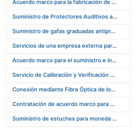
Acuerdo marco para la fabricación de piezas
Suministro de Protectores Auditivos a medida para las personas trabajadoras de los Centros de Trabajo de Madrid y Burgos
Suministro de gafas graduadas antiproyecciones para los trabajadores de la FNMT-RCM en los centros de trabajo de Madrid y Burgos
Servicios de una empresa externa para el asesoramiento y resolución de los recursos de alzada que se presentan relacionados con procesos de selección para la FNMT-RCM
Acuerdo marco para el suministro e instalación de persianas, estores y otros complementos
Servicio de Calibración y Verificación Externa de los Equipos de Medición del Servicio de Prevención de la FNMT-RCM
Conexión mediante Fibra Óptica de los Centros de Proceso de Datos (CPDs) de las sedes de la FNMT-RCM de Burgos y Madrid
Contratación de acuerdo marco para el Suministro de Material de Electricidad para la Fábrica Nacional de Moneda y Timbre-Real Casa de la Moneda en su centro de trabajo de Burgos
Suministro de estuches para moneda de 30 €