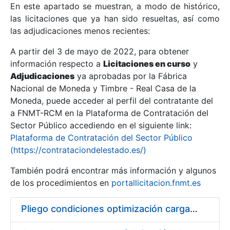
En este apartado se muestran, a modo de histórico,
las licitaciones que ya han sido resueltas, así como
Mostrar/Ocultar
las adjudicaciones menos recientes:
Mostrar/Ocultar
A partir del 3 de mayo de 2022, para obtener
información respecto a
Mostrar/Ocultar
Licitaciones en curso
y
Adjudicaciones
ya aprobadas por la Fábrica
Nacional de Moneda y Timbre - Real Casa de la
Moneda, puede acceder al perfil del contratante del
a FNMT-RCM en la Plataforma de Contratación del
Sector Público accediendo en el siguiente link:
Plataforma de Contratación del Sector Público
(https://contrataciondelestado.es/)
También podrá encontrar más información y algunos
de los procedimientos en
portallicitacion.fnmt.es
Mostrar/Ocultar
Pliego condiciones optimización cargas compras firmado