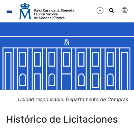
Navegación
Mostrar/Ocultar
Mostrar/Ocultar
Mostrar/Ocultar
Mostrar/Ocultar
Mostrar/Ocultar
Unidad responsable: Departamento de Compras
Histórico de Licitaciones
Mostrar/Ocultar