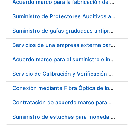
Acuerdo marco para la fabricación de piezas
Suministro de Protectores Auditivos a medida para las personas trabajadoras de los Centros de Trabajo de Madrid y Burgos
Suministro de gafas graduadas antiproyecciones para los trabajadores de la FNMT-RCM en los centros de trabajo de Madrid y Burgos
Servicios de una empresa externa para el asesoramiento y resolución de los recursos de alzada que se presentan relacionados con procesos de selección para la FNMT-RCM
Acuerdo marco para el suministro e instalación de persianas, estores y otros complementos
Servicio de Calibración y Verificación Externa de los Equipos de Medición del Servicio de Prevención de la FNMT-RCM
Conexión mediante Fibra Óptica de los Centros de Proceso de Datos (CPDs) de las sedes de la FNMT-RCM de Burgos y Madrid
Contratación de acuerdo marco para el Suministro de Material de Electricidad para la Fábrica Nacional de Moneda y Timbre-Real Casa de la Moneda en su centro de trabajo de Burgos
Suministro de estuches para moneda de 30 €