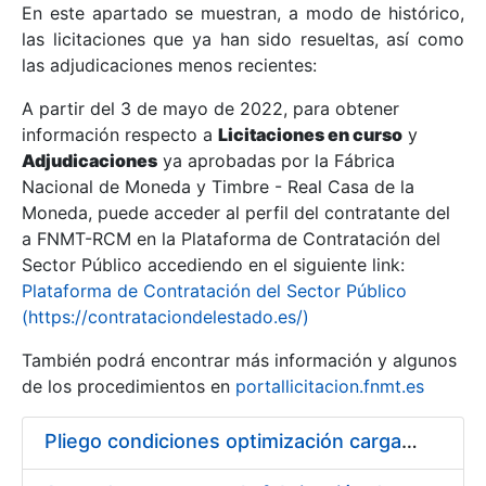
En este apartado se muestran, a modo de histórico,
las licitaciones que ya han sido resueltas, así como
Mostrar/Ocultar
las adjudicaciones menos recientes:
Mostrar/Ocultar
A partir del 3 de mayo de 2022, para obtener
información respecto a
Mostrar/Ocultar
Licitaciones en curso
y
Adjudicaciones
ya aprobadas por la Fábrica
Nacional de Moneda y Timbre - Real Casa de la
Moneda, puede acceder al perfil del contratante del
a FNMT-RCM en la Plataforma de Contratación del
Sector Público accediendo en el siguiente link:
Plataforma de Contratación del Sector Público
(https://contrataciondelestado.es/)
También podrá encontrar más información y algunos
de los procedimientos en
portallicitacion.fnmt.es
Mostrar/Ocultar
Pliego condiciones optimización cargas compras firmado