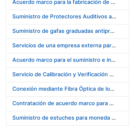
Acuerdo marco para la fabricación de piezas
Suministro de Protectores Auditivos a medida para las personas trabajadoras de los Centros de Trabajo de Madrid y Burgos
Suministro de gafas graduadas antiproyecciones para los trabajadores de la FNMT-RCM en los centros de trabajo de Madrid y Burgos
Servicios de una empresa externa para el asesoramiento y resolución de los recursos de alzada que se presentan relacionados con procesos de selección para la FNMT-RCM
Acuerdo marco para el suministro e instalación de persianas, estores y otros complementos
Servicio de Calibración y Verificación Externa de los Equipos de Medición del Servicio de Prevención de la FNMT-RCM
Conexión mediante Fibra Óptica de los Centros de Proceso de Datos (CPDs) de las sedes de la FNMT-RCM de Burgos y Madrid
Contratación de acuerdo marco para el Suministro de Material de Electricidad para la Fábrica Nacional de Moneda y Timbre-Real Casa de la Moneda en su centro de trabajo de Burgos
Suministro de estuches para moneda de 30 €