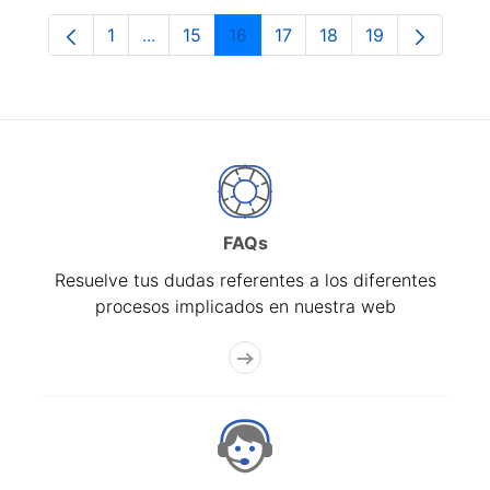
1
...
15
16
17
18
19
Página
Páginas intermedias Use TAB para despla
Página
Página
Página
Página
Página
FAQs
Resuelve tus dudas referentes a los diferentes
procesos implicados en nuestra web