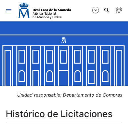
Navegación
Mostrar/Ocultar
Mostrar/Ocultar
Mostrar/Ocultar
Mostrar/Ocultar
Mostrar/Ocultar
Unidad responsable: Departamento de Compras
Histórico de Licitaciones
Mostrar/Ocultar