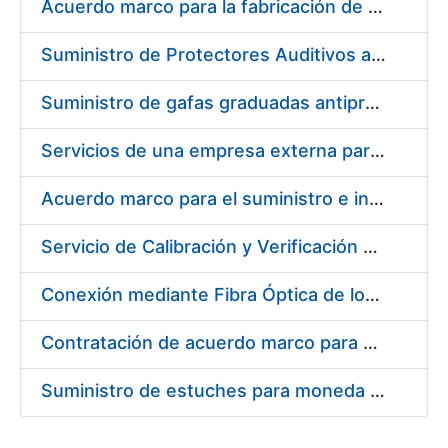
Acuerdo marco para la fabricación de piezas
Suministro de Protectores Auditivos a medida para las personas trabajadoras de los Centros de Trabajo de Madrid y Burgos
Suministro de gafas graduadas antiproyecciones para los trabajadores de la FNMT-RCM en los centros de trabajo de Madrid y Burgos
Servicios de una empresa externa para el asesoramiento y resolución de los recursos de alzada que se presentan relacionados con procesos de selección para la FNMT-RCM
Acuerdo marco para el suministro e instalación de persianas, estores y otros complementos
Servicio de Calibración y Verificación Externa de los Equipos de Medición del Servicio de Prevención de la FNMT-RCM
Conexión mediante Fibra Óptica de los Centros de Proceso de Datos (CPDs) de las sedes de la FNMT-RCM de Burgos y Madrid
Contratación de acuerdo marco para el Suministro de Material de Electricidad para la Fábrica Nacional de Moneda y Timbre-Real Casa de la Moneda en su centro de trabajo de Burgos
Suministro de estuches para moneda de 30 €