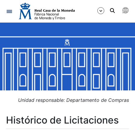
Navegación
Mostrar/Ocultar
Mostrar/Ocultar
Mostrar/Ocultar
Mostrar/Ocultar
Mostrar/Ocultar
Unidad responsable: Departamento de Compras
Histórico de Licitaciones
Mostrar/Ocultar