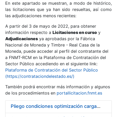
En este apartado se muestran, a modo de histórico,
las licitaciones que ya han sido resueltas, así como
Mostrar/Ocultar
las adjudicaciones menos recientes:
Mostrar/Ocultar
A partir del 3 de mayo de 2022, para obtener
información respecto a
Mostrar/Ocultar
Licitaciones en curso
y
Adjudicaciones
ya aprobadas por la Fábrica
Nacional de Moneda y Timbre - Real Casa de la
Moneda, puede acceder al perfil del contratante del
a FNMT-RCM en la Plataforma de Contratación del
Sector Público accediendo en el siguiente link:
Plataforma de Contratación del Sector Público
(https://contrataciondelestado.es/)
También podrá encontrar más información y algunos
de los procedimientos en
portallicitacion.fnmt.es
Mostrar/Ocultar
Pliego condiciones optimización cargas compras firmado