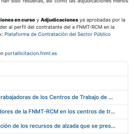
 han sido resueltas, así como las adjudicaciones menos
ciones en curso
y
Adjudicaciones
ya aprobadas por la
er al perfil del contratante del a FNMT-RCM en la
k:
Plataforma de Contratación del Sector Público
en
portallicitacion.fnmt.es
Suministro de Protectores Auditivos a medida para las personas trabajadoras de los Centros de Trabajo de Madrid y Burgos
Suministro de gafas graduadas antiproyecciones para los trabajadores de la FNMT-RCM en los centros de trabajo de Madrid y Burgos
Servicios de una empresa externa para el asesoramiento y resolución de los recursos de alzada que se presentan relacionados con procesos de selección para la FNMT-RCM