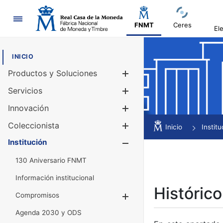
Navegación
FNMT
Ceres
El
INICIO
Productos y Soluciones
Mostrar/Ocul
Servicios
Mostrar/Ocul
Innovación
Mostrar/Ocul
Coleccionista
Mostrar/Ocul
Inicio
Institu
Institución
Mostrar/Ocul
130 Aniversario FNMT
Información institucional
Histórico
Compromisos
Mostrar/Ocultar
Agenda 2030 y ODS