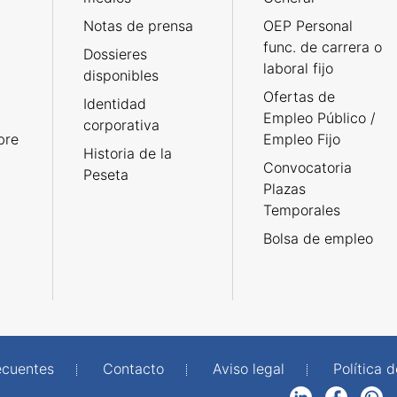
Notas de prensa
OEP Personal
func. de carrera o
Dossieres
laboral fijo
disponibles
Ofertas de
Identidad
Empleo Público /
corporativa
bre
Empleo Fijo
Historia de la
Convocatoria
Peseta
Plazas
Temporales
Bolsa de empleo
ecuentes
Contacto
Aviso legal
Política 