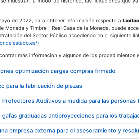
se muestran, a modo de histórico, las licitaciones que ya
 mayo de 2022, para obtener información respecto a
Licita
de Moneda y Timbre - Real Casa de la Moneda, puede acced
ratación del Sector Público accediendo en el siguiente lin
r
iondelestado.es/)
ontrar más información y algunos de los procedimientos 
iones optimización cargas compras firmado
 para la fabricación de piezas
tar