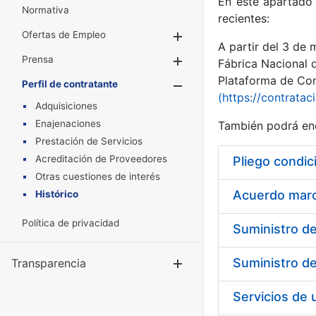
En este apartado 
Normativa
recientes:
Ofertas de Empleo
Mostrar/Ocultar
A partir del 3 de
Prensa
Mostrar/Ocultar
Fábrica Nacional 
Plataforma de Cont
Perfil de contratante
Mostrar/Oculta
(https://contratac
Adquisiciones
Enajenaciones
También podrá enc
Prestación de Servicios
Acreditación de Proveedores
Pliego condic
Otras cuestiones de interés
Acuerdo marco
Histórico
Política de privacidad
Transparencia
Mostrar/Ocul