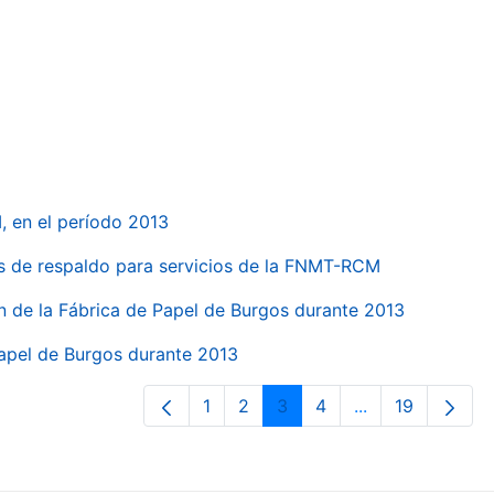
, en el período 2013
s de respaldo para servicios de la FNMT-RCM
n de la Fábrica de Papel de Burgos durante 2013
Papel de Burgos durante 2013
1
2
3
4
...
19
Página
Página
Página
Página
Páginas interme
Página