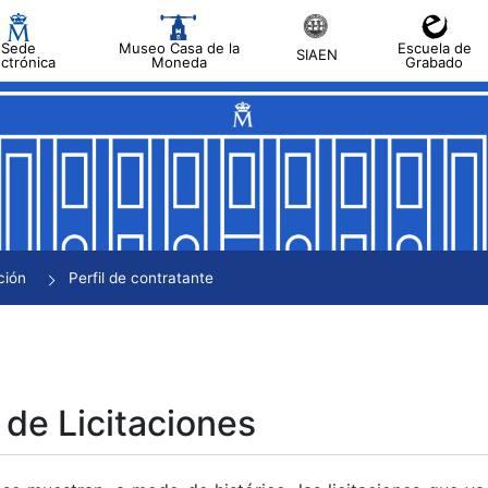
Sede
Museo Casa de la
Escuela de
SIAEN
ectrónica
Moneda
Grabado
tar
tar
tar
tar
ción
Perfil de contratante
tar
 de Licitaciones