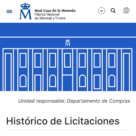
Navegación
Mostrar/Ocultar
Mostrar/Ocultar
Mostrar/Ocultar
Mostrar/Ocultar
Mostrar/Ocultar
Unidad responsable: Departamento de Compras
Histórico de Licitaciones
Mostrar/Ocultar