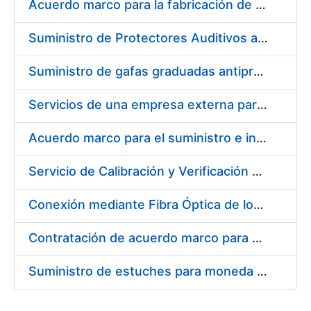
Acuerdo marco para la fabricación de piezas
Suministro de Protectores Auditivos a medida para las personas trabajadoras de los Centros de Trabajo de Madrid y Burgos
Suministro de gafas graduadas antiproyecciones para los trabajadores de la FNMT-RCM en los centros de trabajo de Madrid y Burgos
Servicios de una empresa externa para el asesoramiento y resolución de los recursos de alzada que se presentan relacionados con procesos de selección para la FNMT-RCM
Acuerdo marco para el suministro e instalación de persianas, estores y otros complementos
Servicio de Calibración y Verificación Externa de los Equipos de Medición del Servicio de Prevención de la FNMT-RCM
Conexión mediante Fibra Óptica de los Centros de Proceso de Datos (CPDs) de las sedes de la FNMT-RCM de Burgos y Madrid
Contratación de acuerdo marco para el Suministro de Material de Electricidad para la Fábrica Nacional de Moneda y Timbre-Real Casa de la Moneda en su centro de trabajo de Burgos
Suministro de estuches para moneda de 30 €