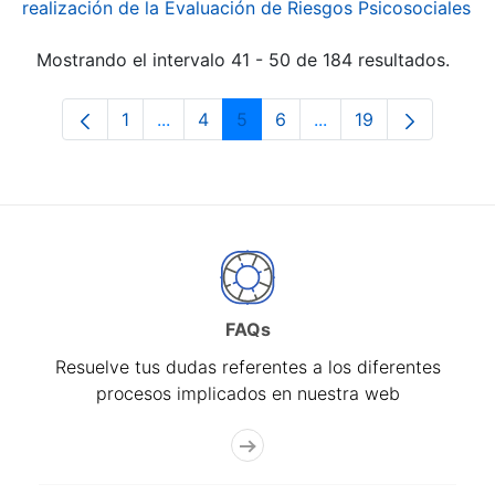
realización de la Evaluación de Riesgos Psicosociales
Mostrando el intervalo 41 - 50 de 184 resultados.
1
...
4
5
6
...
19
Página
Páginas intermedias Use TAB para desp
Página
Página
Página
Páginas intermedias
Página
FAQs
Resuelve tus dudas referentes a los diferentes
procesos implicados en nuestra web