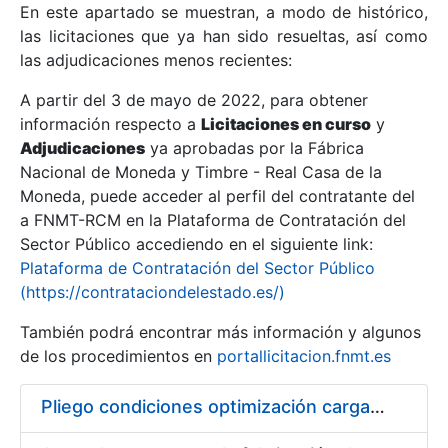
En este apartado se muestran, a modo de histórico,
las licitaciones que ya han sido resueltas, así como
Mostrar/Ocultar
las adjudicaciones menos recientes:
Mostrar/Ocultar
A partir del 3 de mayo de 2022, para obtener
información respecto a
Mostrar/Ocultar
Licitaciones en curso
y
Adjudicaciones
ya aprobadas por la Fábrica
Nacional de Moneda y Timbre - Real Casa de la
Moneda, puede acceder al perfil del contratante del
a FNMT-RCM en la Plataforma de Contratación del
Sector Público accediendo en el siguiente link:
Plataforma de Contratación del Sector Público
(https://contrataciondelestado.es/)
También podrá encontrar más información y algunos
de los procedimientos en
portallicitacion.fnmt.es
Mostrar/Ocultar
Pliego condiciones optimización cargas compras firmado