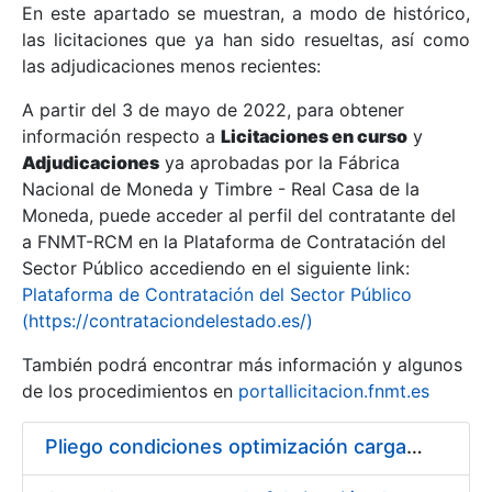
En este apartado se muestran, a modo de histórico,
las licitaciones que ya han sido resueltas, así como
Mostrar/Ocultar
las adjudicaciones menos recientes:
Mostrar/Ocultar
A partir del 3 de mayo de 2022, para obtener
información respecto a
Mostrar/Ocultar
Licitaciones en curso
y
Adjudicaciones
ya aprobadas por la Fábrica
Nacional de Moneda y Timbre - Real Casa de la
Moneda, puede acceder al perfil del contratante del
a FNMT-RCM en la Plataforma de Contratación del
Sector Público accediendo en el siguiente link:
Plataforma de Contratación del Sector Público
(https://contrataciondelestado.es/)
También podrá encontrar más información y algunos
de los procedimientos en
portallicitacion.fnmt.es
Mostrar/Ocultar
Pliego condiciones optimización cargas compras firmado