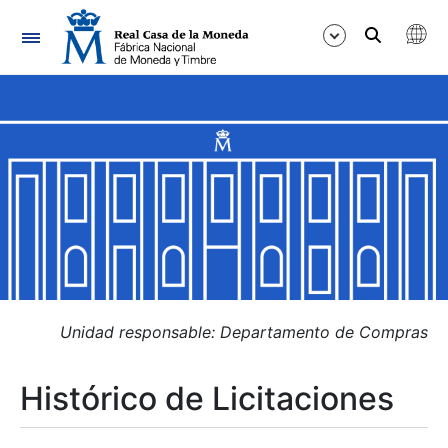
Navegación
Mostrar/Ocultar
Mostrar/Ocultar
Mostrar/Ocultar
Mostrar/Ocultar
Mostrar/Ocultar
Unidad responsable: Departamento de Compras
Histórico de Licitaciones
Mostrar/Ocultar