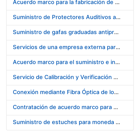
Acuerdo marco para la fabricación de piezas
Suministro de Protectores Auditivos a medida para las personas trabajadoras de los Centros de Trabajo de Madrid y Burgos
Suministro de gafas graduadas antiproyecciones para los trabajadores de la FNMT-RCM en los centros de trabajo de Madrid y Burgos
Servicios de una empresa externa para el asesoramiento y resolución de los recursos de alzada que se presentan relacionados con procesos de selección para la FNMT-RCM
Acuerdo marco para el suministro e instalación de persianas, estores y otros complementos
Servicio de Calibración y Verificación Externa de los Equipos de Medición del Servicio de Prevención de la FNMT-RCM
Conexión mediante Fibra Óptica de los Centros de Proceso de Datos (CPDs) de las sedes de la FNMT-RCM de Burgos y Madrid
Contratación de acuerdo marco para el Suministro de Material de Electricidad para la Fábrica Nacional de Moneda y Timbre-Real Casa de la Moneda en su centro de trabajo de Burgos
Suministro de estuches para moneda de 30 €