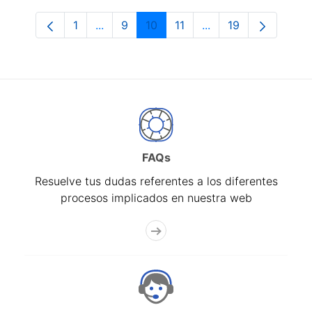
1
...
9
10
11
...
19
Página
Páginas intermedias Use TAB para despl
Página
Página
Página
Páginas intermedias
Página
FAQs
Resuelve tus dudas referentes a los diferentes
procesos implicados en nuestra web