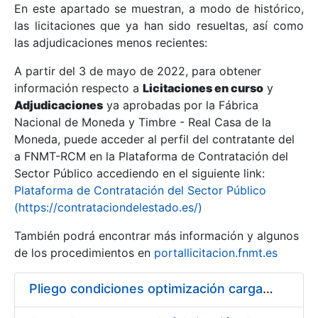
En este apartado se muestran, a modo de histórico,
las licitaciones que ya han sido resueltas, así como
Mostrar/Ocultar
las adjudicaciones menos recientes:
Mostrar/Ocultar
A partir del 3 de mayo de 2022, para obtener
información respecto a
Mostrar/Ocultar
Licitaciones en curso
y
Adjudicaciones
ya aprobadas por la Fábrica
Nacional de Moneda y Timbre - Real Casa de la
Moneda, puede acceder al perfil del contratante del
a FNMT-RCM en la Plataforma de Contratación del
Sector Público accediendo en el siguiente link:
Plataforma de Contratación del Sector Público
(https://contrataciondelestado.es/)
También podrá encontrar más información y algunos
de los procedimientos en
portallicitacion.fnmt.es
Mostrar/Ocultar
Pliego condiciones optimización cargas compras firmado