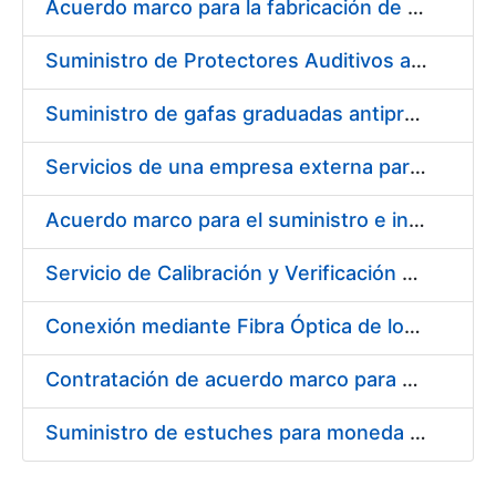
Acuerdo marco para la fabricación de piezas
Suministro de Protectores Auditivos a medida para las personas trabajadoras de los Centros de Trabajo de Madrid y Burgos
Suministro de gafas graduadas antiproyecciones para los trabajadores de la FNMT-RCM en los centros de trabajo de Madrid y Burgos
Servicios de una empresa externa para el asesoramiento y resolución de los recursos de alzada que se presentan relacionados con procesos de selección para la FNMT-RCM
Acuerdo marco para el suministro e instalación de persianas, estores y otros complementos
Servicio de Calibración y Verificación Externa de los Equipos de Medición del Servicio de Prevención de la FNMT-RCM
Conexión mediante Fibra Óptica de los Centros de Proceso de Datos (CPDs) de las sedes de la FNMT-RCM de Burgos y Madrid
Contratación de acuerdo marco para el Suministro de Material de Electricidad para la Fábrica Nacional de Moneda y Timbre-Real Casa de la Moneda en su centro de trabajo de Burgos
Suministro de estuches para moneda de 30 €