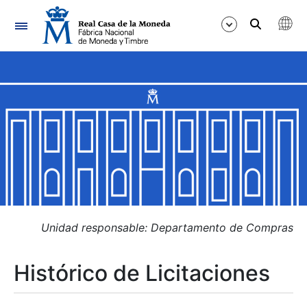
Navegación
Mostrar/Ocultar
Mostrar/Ocultar
Mostrar/Ocultar
Mostrar/Ocultar
Mostrar/Ocultar
Unidad responsable: Departamento de Compras
Histórico de Licitaciones
Mostrar/Ocultar