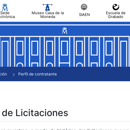
Sede
Museo Casa de la
Escuela de
SIAEN
ectrónica
Moneda
Grabado
tar
tar
tar
tar
ción
Perfil de contratante
tar
 de Licitaciones