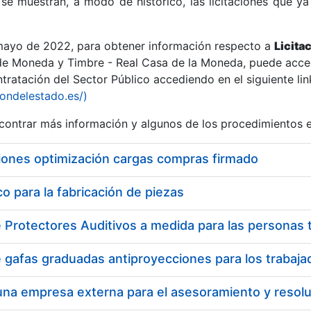
se muestran, a modo de histórico, las licitaciones que ya
 mayo de 2022, para obtener información respecto a
Licita
de Moneda y Timbre - Real Casa de la Moneda, puede acced
ratación del Sector Público accediendo en el siguiente lin
r
iondelestado.es/)
ontrar más información y algunos de los procedimientos 
iones optimización cargas compras firmado
 para la fabricación de piezas
tar