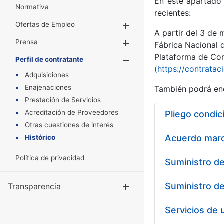
En este apartado 
Normativa
recientes:
Ofertas de Empleo
Mostrar/Ocultar
A partir del 3 de
Prensa
Mostrar/Ocultar
Fábrica Nacional 
Plataforma de Cont
Perfil de contratante
Mostrar/Oculta
(https://contratac
Adquisiciones
Enajenaciones
También podrá enc
Prestación de Servicios
Acreditación de Proveedores
Pliego condic
Otras cuestiones de interés
Acuerdo marco
Histórico
Política de privacidad
Transparencia
Mostrar/Ocul