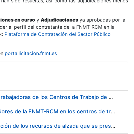
 han sido resueltas, así como las adjudicaciones menos
ciones en curso
y
Adjudicaciones
ya aprobadas por la
er al perfil del contratante del a FNMT-RCM en la
k:
Plataforma de Contratación del Sector Público
en
portallicitacion.fnmt.es
Suministro de Protectores Auditivos a medida para las personas trabajadoras de los Centros de Trabajo de Madrid y Burgos
Suministro de gafas graduadas antiproyecciones para los trabajadores de la FNMT-RCM en los centros de trabajo de Madrid y Burgos
Servicios de una empresa externa para el asesoramiento y resolución de los recursos de alzada que se presentan relacionados con procesos de selección para la FNMT-RCM