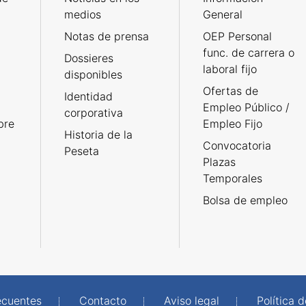
medios
General
Notas de prensa
OEP Personal
func. de carrera o
Dossieres
laboral fijo
disponibles
Ofertas de
Identidad
Empleo Público /
corporativa
bre
Empleo Fijo
Historia de la
Convocatoria
Peseta
Plazas
Temporales
Bolsa de empleo
ecuentes
Contacto
Aviso legal
Política 