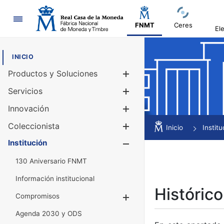
Navegación
FNMT
Ceres
El
INICIO
Productos y Soluciones
Mostrar/Ocul
Servicios
Mostrar/Ocul
Innovación
Mostrar/Ocul
Coleccionista
Mostrar/Ocul
Inicio
Institu
Institución
Mostrar/Ocul
130 Aniversario FNMT
Información institucional
Histórico
Compromisos
Mostrar/Ocultar
Agenda 2030 y ODS