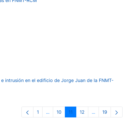
etas en FNMT-RCM
e intrusión en el edificio de Jorge Juan de la FNMT-
1
...
10
11
12
...
19
Página
Páginas intermedias Use TAB para de
Página
Página
Página
Páginas interme
Página