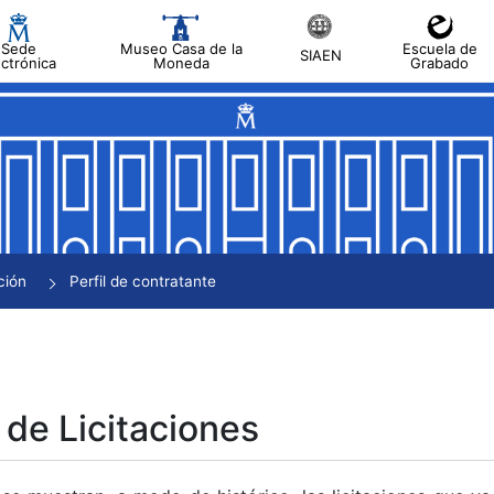
Sede
Museo Casa de la
Escuela de
SIAEN
ectrónica
Moneda
Grabado
tar
tar
tar
tar
ción
Perfil de contratante
tar
 de Licitaciones