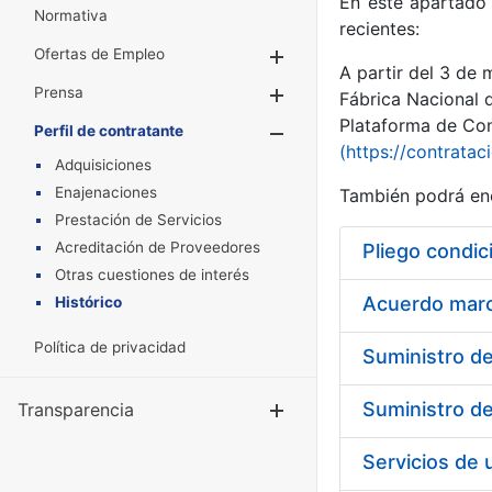
En este apartado 
Normativa
recientes:
Ofertas de Empleo
Mostrar/Ocultar
A partir del 3 de
Prensa
Mostrar/Ocultar
Fábrica Nacional 
Plataforma de Cont
Perfil de contratante
Mostrar/Oculta
(https://contratac
Adquisiciones
Enajenaciones
También podrá enc
Prestación de Servicios
Acreditación de Proveedores
Pliego condic
Otras cuestiones de interés
Acuerdo marco
Histórico
Política de privacidad
Transparencia
Mostrar/Ocul