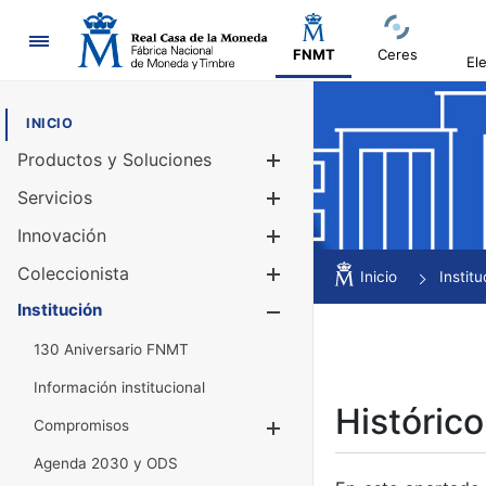
Navegación
FNMT
Ceres
El
INICIO
Productos y Soluciones
Mostrar/Ocul
Servicios
Mostrar/Ocul
Innovación
Mostrar/Ocul
Coleccionista
Mostrar/Ocul
Inicio
Institu
Institución
Mostrar/Ocul
130 Aniversario FNMT
Información institucional
Histórico
Compromisos
Mostrar/Ocultar
Agenda 2030 y ODS