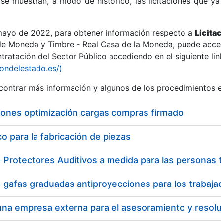
se muestran, a modo de histórico, las licitaciones que ya
 mayo de 2022, para obtener información respecto a
Licita
de Moneda y Timbre - Real Casa de la Moneda, puede acced
ratación del Sector Público accediendo en el siguiente lin
r
iondelestado.es/)
ontrar más información y algunos de los procedimientos 
iones optimización cargas compras firmado
 para la fabricación de piezas
tar