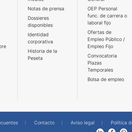
Notas de prensa
OEP Personal
func. de carrera o
Dossieres
laboral fijo
disponibles
Ofertas de
Identidad
Empleo Público /
corporativa
bre
Empleo Fijo
Historia de la
Convocatoria
Peseta
Plazas
Temporales
Bolsa de empleo
ecuentes
Contacto
Aviso legal
Política 