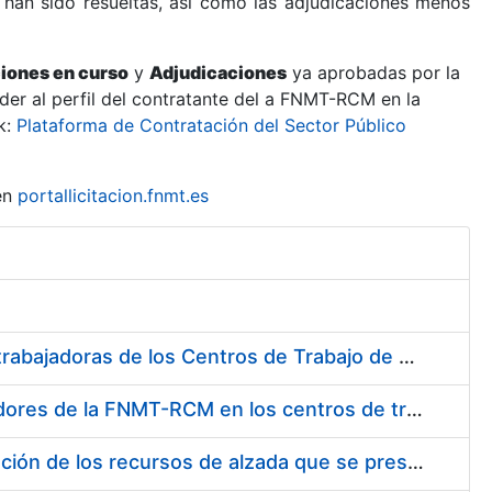
 han sido resueltas, así como las adjudicaciones menos
ciones en curso
y
Adjudicaciones
ya aprobadas por la
er al perfil del contratante del a FNMT-RCM en la
k:
Plataforma de Contratación del Sector Público
en
portallicitacion.fnmt.es
Suministro de Protectores Auditivos a medida para las personas trabajadoras de los Centros de Trabajo de Madrid y Burgos
Suministro de gafas graduadas antiproyecciones para los trabajadores de la FNMT-RCM en los centros de trabajo de Madrid y Burgos
Servicios de una empresa externa para el asesoramiento y resolución de los recursos de alzada que se presentan relacionados con procesos de selección para la FNMT-RCM