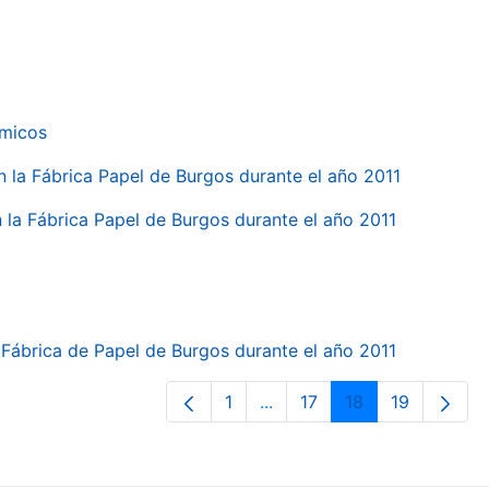
ímicos
en la Fábrica Papel de Burgos durante el año 2011
en la Fábrica Papel de Burgos durante el año 2011
la Fábrica de Papel de Burgos durante el año 2011
1
...
17
18
19
Página
Páginas intermedias Use T
Página
Página
Página