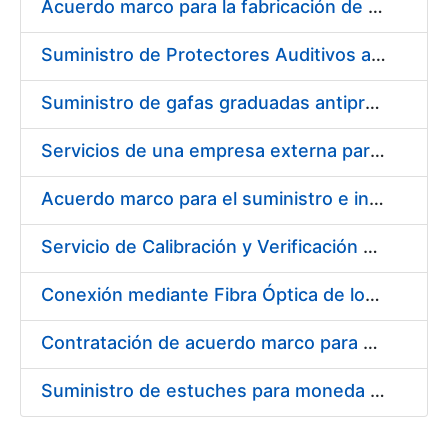
Acuerdo marco para la fabricación de piezas
Suministro de Protectores Auditivos a medida para las personas trabajadoras de los Centros de Trabajo de Madrid y Burgos
Suministro de gafas graduadas antiproyecciones para los trabajadores de la FNMT-RCM en los centros de trabajo de Madrid y Burgos
Servicios de una empresa externa para el asesoramiento y resolución de los recursos de alzada que se presentan relacionados con procesos de selección para la FNMT-RCM
Acuerdo marco para el suministro e instalación de persianas, estores y otros complementos
Servicio de Calibración y Verificación Externa de los Equipos de Medición del Servicio de Prevención de la FNMT-RCM
Conexión mediante Fibra Óptica de los Centros de Proceso de Datos (CPDs) de las sedes de la FNMT-RCM de Burgos y Madrid
Contratación de acuerdo marco para el Suministro de Material de Electricidad para la Fábrica Nacional de Moneda y Timbre-Real Casa de la Moneda en su centro de trabajo de Burgos
Suministro de estuches para moneda de 30 €