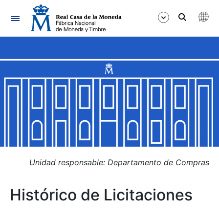
Navegación
Mostrar/Ocultar
Mostrar/Ocultar
Mostrar/Ocultar
Mostrar/Ocultar
Mostrar/Ocultar
Unidad responsable: Departamento de Compras
Histórico de Licitaciones
Mostrar/Ocultar