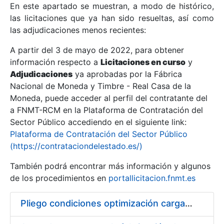
En este apartado se muestran, a modo de histórico,
las licitaciones que ya han sido resueltas, así como
Mostrar/Ocultar
las adjudicaciones menos recientes:
Mostrar/Ocultar
A partir del 3 de mayo de 2022, para obtener
información respecto a
Mostrar/Ocultar
Licitaciones en curso
y
Adjudicaciones
ya aprobadas por la Fábrica
Nacional de Moneda y Timbre - Real Casa de la
Moneda, puede acceder al perfil del contratante del
a FNMT-RCM en la Plataforma de Contratación del
Sector Público accediendo en el siguiente link:
Plataforma de Contratación del Sector Público
(https://contrataciondelestado.es/)
También podrá encontrar más información y algunos
de los procedimientos en
portallicitacion.fnmt.es
Mostrar/Ocultar
Pliego condiciones optimización cargas compras firmado