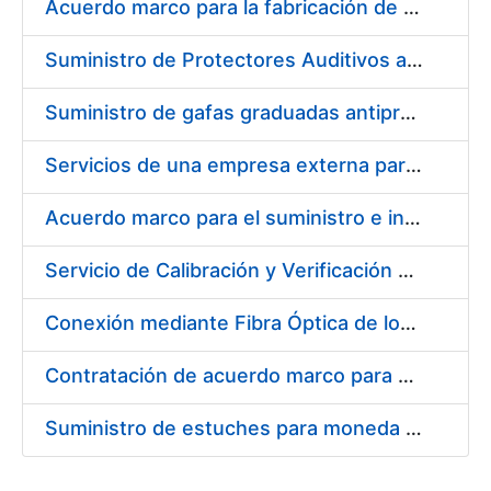
Acuerdo marco para la fabricación de piezas
Suministro de Protectores Auditivos a medida para las personas trabajadoras de los Centros de Trabajo de Madrid y Burgos
Suministro de gafas graduadas antiproyecciones para los trabajadores de la FNMT-RCM en los centros de trabajo de Madrid y Burgos
Servicios de una empresa externa para el asesoramiento y resolución de los recursos de alzada que se presentan relacionados con procesos de selección para la FNMT-RCM
Acuerdo marco para el suministro e instalación de persianas, estores y otros complementos
Servicio de Calibración y Verificación Externa de los Equipos de Medición del Servicio de Prevención de la FNMT-RCM
Conexión mediante Fibra Óptica de los Centros de Proceso de Datos (CPDs) de las sedes de la FNMT-RCM de Burgos y Madrid
Contratación de acuerdo marco para el Suministro de Material de Electricidad para la Fábrica Nacional de Moneda y Timbre-Real Casa de la Moneda en su centro de trabajo de Burgos
Suministro de estuches para moneda de 30 €