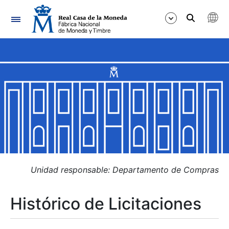
Navegación
Mostrar/Ocultar
Mostrar/Ocultar
Mostrar/Ocultar
Mostrar/Ocultar
Mostrar/Ocultar
Unidad responsable: Departamento de Compras
Histórico de Licitaciones
Mostrar/Ocultar