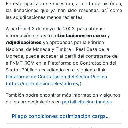
En este apartado se muestran, a modo de histórico,
las licitaciones que ya han sido resueltas, así como
Mostrar/Ocultar
las adjudicaciones menos recientes:
Mostrar/Ocultar
A partir del 3 de mayo de 2022, para obtener
información respecto a
Mostrar/Ocultar
Licitaciones en curso
y
Adjudicaciones
ya aprobadas por la Fábrica
Nacional de Moneda y Timbre - Real Casa de la
Moneda, puede acceder al perfil del contratante del
a FNMT-RCM en la Plataforma de Contratación del
Sector Público accediendo en el siguiente link:
Plataforma de Contratación del Sector Público
(https://contrataciondelestado.es/)
También podrá encontrar más información y algunos
de los procedimientos en
portallicitacion.fnmt.es
Mostrar/Ocultar
Pliego condiciones optimización cargas compras firmado