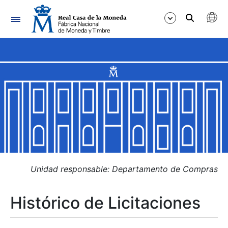
Navegación
Mostrar/Ocultar
Mostrar/Ocultar
Mostrar/Ocultar
Mostrar/Ocultar
Mostrar/Ocultar
Unidad responsable: Departamento de Compras
Histórico de Licitaciones
Mostrar/Ocultar