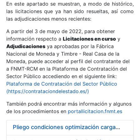
En este apartado se muestran, a modo de histórico,
las licitaciones que ya han sido resueltas, así como
Mostrar/Ocultar
las adjudicaciones menos recientes:
Mostrar/Ocultar
A partir del 3 de mayo de 2022, para obtener
información respecto a
Mostrar/Ocultar
Licitaciones en curso
y
Adjudicaciones
ya aprobadas por la Fábrica
Nacional de Moneda y Timbre - Real Casa de la
Moneda, puede acceder al perfil del contratante del
a FNMT-RCM en la Plataforma de Contratación del
Sector Público accediendo en el siguiente link:
Plataforma de Contratación del Sector Público
(https://contrataciondelestado.es/)
También podrá encontrar más información y algunos
de los procedimientos en
portallicitacion.fnmt.es
Mostrar/Ocultar
Pliego condiciones optimización cargas compras firmado