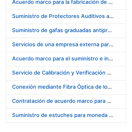
Acuerdo marco para la fabricación de piezas
Suministro de Protectores Auditivos a medida para las personas trabajadoras de los Centros de Trabajo de Madrid y Burgos
Suministro de gafas graduadas antiproyecciones para los trabajadores de la FNMT-RCM en los centros de trabajo de Madrid y Burgos
Servicios de una empresa externa para el asesoramiento y resolución de los recursos de alzada que se presentan relacionados con procesos de selección para la FNMT-RCM
Acuerdo marco para el suministro e instalación de persianas, estores y otros complementos
Servicio de Calibración y Verificación Externa de los Equipos de Medición del Servicio de Prevención de la FNMT-RCM
Conexión mediante Fibra Óptica de los Centros de Proceso de Datos (CPDs) de las sedes de la FNMT-RCM de Burgos y Madrid
Contratación de acuerdo marco para el Suministro de Material de Electricidad para la Fábrica Nacional de Moneda y Timbre-Real Casa de la Moneda en su centro de trabajo de Burgos
Suministro de estuches para moneda de 30 €