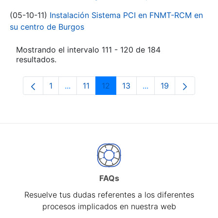
(05-10-11)
Instalación Sistema PCI en FNMT-RCM en
su centro de Burgos
Mostrando el intervalo 111 - 120 de 184
resultados.
1
...
11
12
13
...
19
Página
Páginas intermedias Use TAB para despl
Página
Página
Página
Páginas intermedia
Página
FAQs
Resuelve tus dudas referentes a los diferentes
procesos implicados en nuestra web