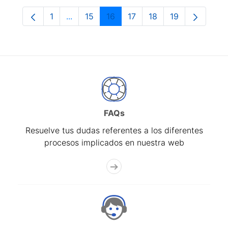
1
...
15
16
17
18
19
Página
Páginas intermedias Use TAB para despla
Página
Página
Página
Página
Página
FAQs
Resuelve tus dudas referentes a los diferentes
procesos implicados en nuestra web