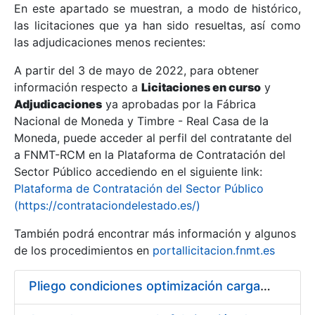
En este apartado se muestran, a modo de histórico,
las licitaciones que ya han sido resueltas, así como
Mostrar/Ocultar
las adjudicaciones menos recientes:
Mostrar/Ocultar
A partir del 3 de mayo de 2022, para obtener
información respecto a
Mostrar/Ocultar
Licitaciones en curso
y
Adjudicaciones
ya aprobadas por la Fábrica
Nacional de Moneda y Timbre - Real Casa de la
Moneda, puede acceder al perfil del contratante del
a FNMT-RCM en la Plataforma de Contratación del
Sector Público accediendo en el siguiente link:
Plataforma de Contratación del Sector Público
(https://contrataciondelestado.es/)
También podrá encontrar más información y algunos
de los procedimientos en
portallicitacion.fnmt.es
Mostrar/Ocultar
Pliego condiciones optimización cargas compras firmado