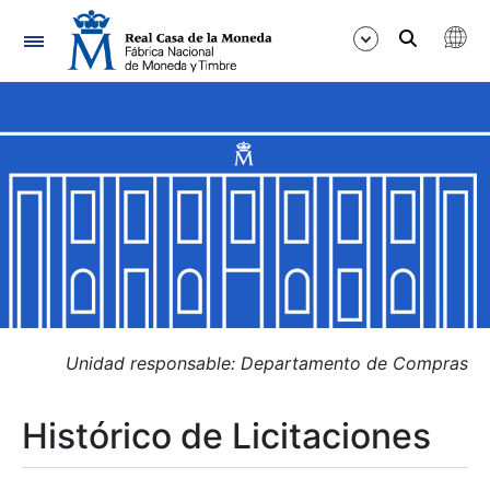
Navegación
Mostrar/Ocultar
Mostrar/Ocultar
Mostrar/Ocultar
Mostrar/Ocultar
Mostrar/Ocultar
Unidad responsable: Departamento de Compras
Histórico de Licitaciones
Mostrar/Ocultar