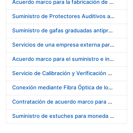
Acuerdo marco para la fabricación de piezas
Suministro de Protectores Auditivos a medida para las personas trabajadoras de los Centros de Trabajo de Madrid y Burgos
Suministro de gafas graduadas antiproyecciones para los trabajadores de la FNMT-RCM en los centros de trabajo de Madrid y Burgos
Servicios de una empresa externa para el asesoramiento y resolución de los recursos de alzada que se presentan relacionados con procesos de selección para la FNMT-RCM
Acuerdo marco para el suministro e instalación de persianas, estores y otros complementos
Servicio de Calibración y Verificación Externa de los Equipos de Medición del Servicio de Prevención de la FNMT-RCM
Conexión mediante Fibra Óptica de los Centros de Proceso de Datos (CPDs) de las sedes de la FNMT-RCM de Burgos y Madrid
Contratación de acuerdo marco para el Suministro de Material de Electricidad para la Fábrica Nacional de Moneda y Timbre-Real Casa de la Moneda en su centro de trabajo de Burgos
Suministro de estuches para moneda de 30 €