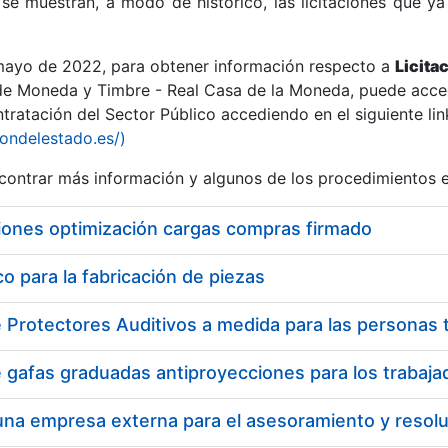
se muestran, a modo de histórico, las licitaciones que ya
 mayo de 2022, para obtener información respecto a
Licita
de Moneda y Timbre - Real Casa de la Moneda, puede acced
ratación del Sector Público accediendo en el siguiente lin
r
iondelestado.es/)
ontrar más información y algunos de los procedimientos 
iones optimización cargas compras firmado
 para la fabricación de piezas
tar