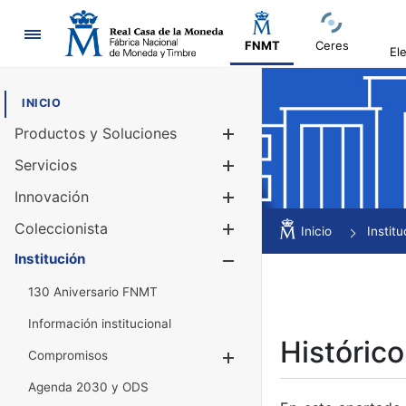
Navegación
FNMT
Ceres
El
INICIO
Productos y Soluciones
Mostrar/Ocul
Servicios
Mostrar/Ocul
Innovación
Mostrar/Ocul
Coleccionista
Mostrar/Ocul
Inicio
Institu
Institución
Mostrar/Ocul
130 Aniversario FNMT
Información institucional
Histórico
Compromisos
Mostrar/Ocultar
Agenda 2030 y ODS