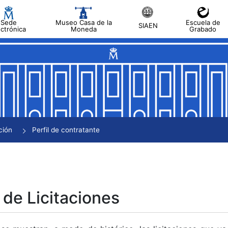
Sede
Museo Casa de la
Escuela de
SIAEN
ectrónica
Moneda
Grabado
tar
tar
tar
tar
ción
Perfil de contratante
tar
 de Licitaciones