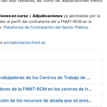
 han sido resueltas, así como las adjudicaciones menos
ciones en curso
y
Adjudicaciones
ya aprobadas por la
er al perfil del contratante del a FNMT-RCM en la
k:
Plataforma de Contratación del Sector Público
en
portallicitacion.fnmt.es
Suministro de Protectores Auditivos a medida para las personas trabajadoras de los Centros de Trabajo de Madrid y Burgos
Suministro de gafas graduadas antiproyecciones para los trabajadores de la FNMT-RCM en los centros de trabajo de Madrid y Burgos
Servicios de una empresa externa para el asesoramiento y resolución de los recursos de alzada que se presentan relacionados con procesos de selección para la FNMT-RCM