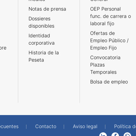
Notas de prensa
OEP Personal
func. de carrera o
Dossieres
laboral fijo
disponibles
Ofertas de
Identidad
Empleo Público /
corporativa
bre
Empleo Fijo
Historia de la
Convocatoria
Peseta
Plazas
Temporales
Bolsa de empleo
ecuentes
Contacto
Aviso legal
Política 