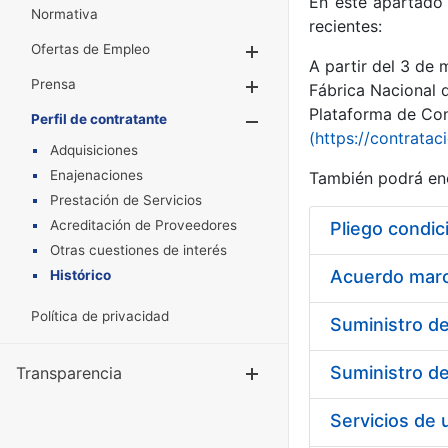
En este apartado 
Normativa
recientes:
Ofertas de Empleo
Mostrar/Ocultar
A partir del 3 de
Prensa
Mostrar/Ocultar
Fábrica Nacional 
Plataforma de Cont
Perfil de contratante
Mostrar/Oculta
(https://contratac
Adquisiciones
Enajenaciones
También podrá enc
Prestación de Servicios
Acreditación de Proveedores
Pliego condic
Otras cuestiones de interés
Acuerdo marco
Histórico
Política de privacidad
Transparencia
Mostrar/Ocul