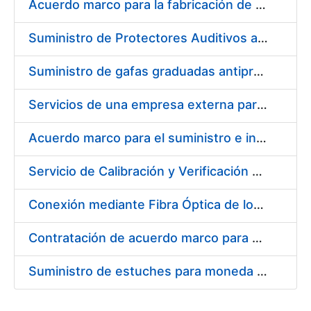
Acuerdo marco para la fabricación de piezas
Suministro de Protectores Auditivos a medida para las personas trabajadoras de los Centros de Trabajo de Madrid y Burgos
Suministro de gafas graduadas antiproyecciones para los trabajadores de la FNMT-RCM en los centros de trabajo de Madrid y Burgos
Servicios de una empresa externa para el asesoramiento y resolución de los recursos de alzada que se presentan relacionados con procesos de selección para la FNMT-RCM
Acuerdo marco para el suministro e instalación de persianas, estores y otros complementos
Servicio de Calibración y Verificación Externa de los Equipos de Medición del Servicio de Prevención de la FNMT-RCM
Conexión mediante Fibra Óptica de los Centros de Proceso de Datos (CPDs) de las sedes de la FNMT-RCM de Burgos y Madrid
Contratación de acuerdo marco para el Suministro de Material de Electricidad para la Fábrica Nacional de Moneda y Timbre-Real Casa de la Moneda en su centro de trabajo de Burgos
Suministro de estuches para moneda de 30 €