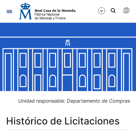
Navegación
Mostrar/Ocultar
Mostrar/Ocultar
Mostrar/Ocultar
Mostrar/Ocultar
Mostrar/Ocultar
Unidad responsable: Departamento de Compras
Histórico de Licitaciones
Mostrar/Ocultar