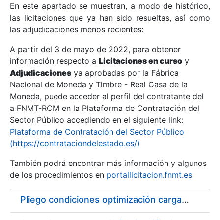
En este apartado se muestran, a modo de histórico,
las licitaciones que ya han sido resueltas, así como
Mostrar/Ocultar
las adjudicaciones menos recientes:
Mostrar/Ocultar
A partir del 3 de mayo de 2022, para obtener
información respecto a
Mostrar/Ocultar
Licitaciones en curso
y
Adjudicaciones
ya aprobadas por la Fábrica
Nacional de Moneda y Timbre - Real Casa de la
Moneda, puede acceder al perfil del contratante del
a FNMT-RCM en la Plataforma de Contratación del
Sector Público accediendo en el siguiente link:
Plataforma de Contratación del Sector Público
(https://contrataciondelestado.es/)
También podrá encontrar más información y algunos
de los procedimientos en
portallicitacion.fnmt.es
Mostrar/Ocultar
Pliego condiciones optimización cargas compras firmado