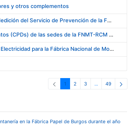
tores y otros complementos
Servicio de Calibración y Verificación Externa de los Equipos de Medición del Servicio de Prevención de la FNMT-RCM
Conexión mediante Fibra Óptica de los Centros de Proceso de Datos (CPDs) de las sedes de la FNMT-RCM de Burgos y Madrid
Contratación de acuerdo marco para el Suministro de Material de Electricidad para la Fábrica Nacional de Moneda y Timbre-Real Casa de la Moneda en su centro de trabajo de Burgos
1
2
3
...
49
Página
Página
Página
Páginas interme
Página
ontanería en la Fábrica Papel de Burgos durante el año