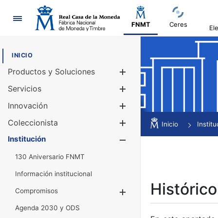
Navegación
FNMT
Ceres
El
INICIO
Productos y Soluciones
Mostrar/Ocul
Servicios
Mostrar/Ocul
Innovación
Mostrar/Ocul
Coleccionista
Mostrar/Ocul
Inicio
Institu
Institución
Mostrar/Ocul
130 Aniversario FNMT
Información institucional
Histórico
Compromisos
Mostrar/Ocultar
Agenda 2030 y ODS