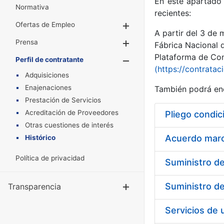
En este apartado 
Normativa
recientes:
Ofertas de Empleo
Mostrar/Ocultar
A partir del 3 de
Prensa
Mostrar/Ocultar
Fábrica Nacional 
Plataforma de Cont
Perfil de contratante
Mostrar/Oculta
(https://contratac
Adquisiciones
Enajenaciones
También podrá enc
Prestación de Servicios
Acreditación de Proveedores
Pliego condic
Otras cuestiones de interés
Acuerdo marco
Histórico
Política de privacidad
Transparencia
Mostrar/Ocul