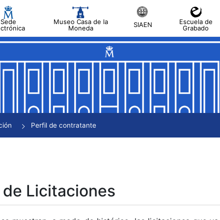
Sede
Museo Casa de la
Escuela de
SIAEN
ectrónica
Moneda
Grabado
tar
tar
tar
tar
ción
Perfil de contratante
tar
 de Licitaciones