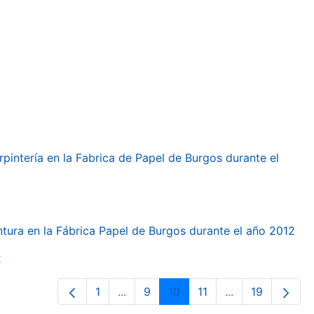
arpintería en la Fabrica de Papel de Burgos durante el
intura en la Fábrica Papel de Burgos durante el año 2012
2
1
...
9
10
11
...
19
Página
Páginas intermedias Use TAB para d
Página
Página
Página
Páginas interme
Página