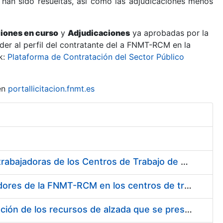
 han sido resueltas, así como las adjudicaciones menos
ciones en curso
y
Adjudicaciones
ya aprobadas por la
er al perfil del contratante del a FNMT-RCM en la
k:
Plataforma de Contratación del Sector Público
en
portallicitacion.fnmt.es
Suministro de Protectores Auditivos a medida para las personas trabajadoras de los Centros de Trabajo de Madrid y Burgos
Suministro de gafas graduadas antiproyecciones para los trabajadores de la FNMT-RCM en los centros de trabajo de Madrid y Burgos
Servicios de una empresa externa para el asesoramiento y resolución de los recursos de alzada que se presentan relacionados con procesos de selección para la FNMT-RCM