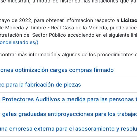
se muestran, a modo de histórico, las licitaciones que ya
 mayo de 2022, para obtener información respecto a
Licita
de Moneda y Timbre - Real Casa de la Moneda, puede acced
ratación del Sector Público accediendo en el siguiente lin
r
iondelestado.es/)
ontrar más información y algunos de los procedimientos 
iones optimización cargas compras firmado
 para la fabricación de piezas
tar