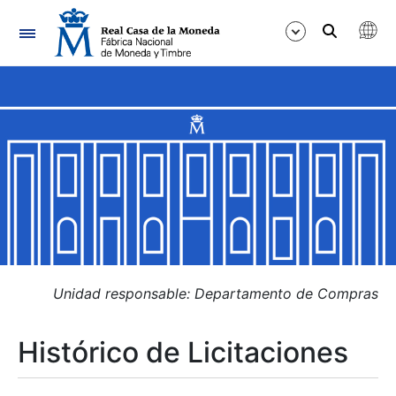
Navegación
Mostrar/Ocultar
Mostrar/Ocultar
Mostrar/Ocultar
Mostrar/Ocultar
Mostrar/Ocultar
Unidad responsable: Departamento de Compras
Histórico de Licitaciones
Mostrar/Ocultar