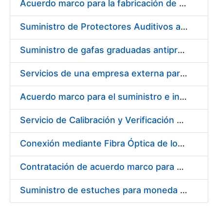
Acuerdo marco para la fabricación de piezas
Suministro de Protectores Auditivos a medida para las personas trabajadoras de los Centros de Trabajo de Madrid y Burgos
Suministro de gafas graduadas antiproyecciones para los trabajadores de la FNMT-RCM en los centros de trabajo de Madrid y Burgos
Servicios de una empresa externa para el asesoramiento y resolución de los recursos de alzada que se presentan relacionados con procesos de selección para la FNMT-RCM
Acuerdo marco para el suministro e instalación de persianas, estores y otros complementos
Servicio de Calibración y Verificación Externa de los Equipos de Medición del Servicio de Prevención de la FNMT-RCM
Conexión mediante Fibra Óptica de los Centros de Proceso de Datos (CPDs) de las sedes de la FNMT-RCM de Burgos y Madrid
Contratación de acuerdo marco para el Suministro de Material de Electricidad para la Fábrica Nacional de Moneda y Timbre-Real Casa de la Moneda en su centro de trabajo de Burgos
Suministro de estuches para moneda de 30 €