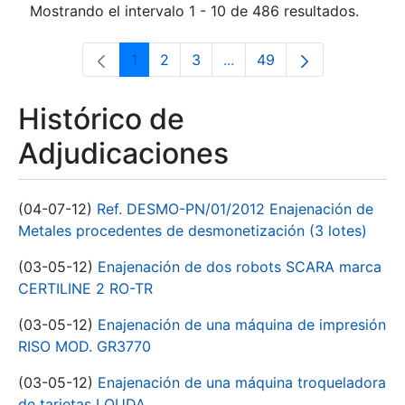
Mostrando el intervalo 1 - 10 de 486 resultados.
1
2
3
...
49
Página
Página
Página
Páginas intermedias Use 
Página
Histórico de
Adjudicaciones
(04-07-12)
Ref. DESMO-PN/01/2012 Enajenación de
Metales procedentes de desmonetización (3 lotes)
(03-05-12)
Enajenación de dos robots SCARA marca
CERTILINE 2 RO-TR
(03-05-12)
Enajenación de una máquina de impresión
RISO MOD. GR3770
(03-05-12)
Enajenación de una máquina troqueladora
de tarjetas LOUDA