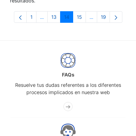
resultados.
1
...
13
14
15
...
19
Página
Páginas intermedias Use TAB para despla
Página
Página
Página
Páginas intermedia
Página
FAQs
Resuelve tus dudas referentes a los diferentes
procesos implicados en nuestra web