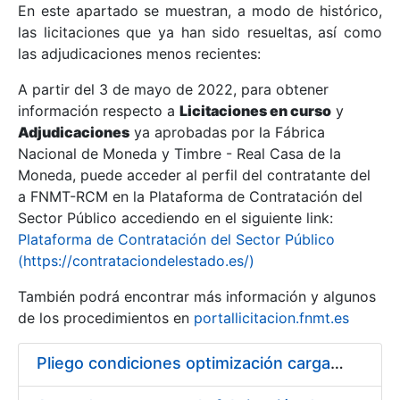
En este apartado se muestran, a modo de histórico,
las licitaciones que ya han sido resueltas, así como
Mostrar/Ocultar
las adjudicaciones menos recientes:
Mostrar/Ocultar
A partir del 3 de mayo de 2022, para obtener
información respecto a
Mostrar/Ocultar
Licitaciones en curso
y
Adjudicaciones
ya aprobadas por la Fábrica
Nacional de Moneda y Timbre - Real Casa de la
Moneda, puede acceder al perfil del contratante del
a FNMT-RCM en la Plataforma de Contratación del
Sector Público accediendo en el siguiente link:
Plataforma de Contratación del Sector Público
(https://contrataciondelestado.es/)
También podrá encontrar más información y algunos
de los procedimientos en
portallicitacion.fnmt.es
Mostrar/Ocultar
Pliego condiciones optimización cargas compras firmado