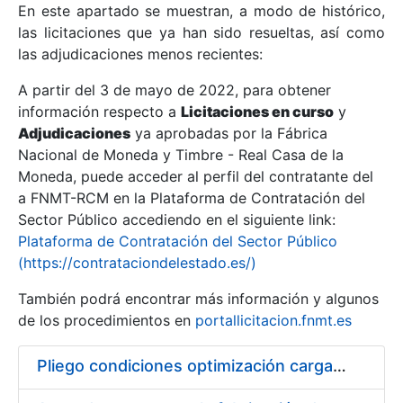
En este apartado se muestran, a modo de histórico,
las licitaciones que ya han sido resueltas, así como
Mostrar/Ocultar
las adjudicaciones menos recientes:
Mostrar/Ocultar
A partir del 3 de mayo de 2022, para obtener
información respecto a
Mostrar/Ocultar
Licitaciones en curso
y
Adjudicaciones
ya aprobadas por la Fábrica
Nacional de Moneda y Timbre - Real Casa de la
Moneda, puede acceder al perfil del contratante del
a FNMT-RCM en la Plataforma de Contratación del
Sector Público accediendo en el siguiente link:
Plataforma de Contratación del Sector Público
(https://contrataciondelestado.es/)
También podrá encontrar más información y algunos
de los procedimientos en
portallicitacion.fnmt.es
Mostrar/Ocultar
Pliego condiciones optimización cargas compras firmado