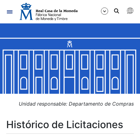
Navegación
Mostrar/Ocultar
Mostrar/Ocultar
Mostrar/Ocultar
Mostrar/Ocultar
Mostrar/Ocultar
Unidad responsable: Departamento de Compras
Histórico de Licitaciones
Mostrar/Ocultar