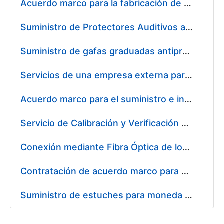
Acuerdo marco para la fabricación de piezas
Suministro de Protectores Auditivos a medida para las personas trabajadoras de los Centros de Trabajo de Madrid y Burgos
Suministro de gafas graduadas antiproyecciones para los trabajadores de la FNMT-RCM en los centros de trabajo de Madrid y Burgos
Servicios de una empresa externa para el asesoramiento y resolución de los recursos de alzada que se presentan relacionados con procesos de selección para la FNMT-RCM
Acuerdo marco para el suministro e instalación de persianas, estores y otros complementos
Servicio de Calibración y Verificación Externa de los Equipos de Medición del Servicio de Prevención de la FNMT-RCM
Conexión mediante Fibra Óptica de los Centros de Proceso de Datos (CPDs) de las sedes de la FNMT-RCM de Burgos y Madrid
Contratación de acuerdo marco para el Suministro de Material de Electricidad para la Fábrica Nacional de Moneda y Timbre-Real Casa de la Moneda en su centro de trabajo de Burgos
Suministro de estuches para moneda de 30 €