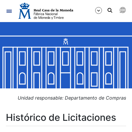
Navegación
Mostrar/Ocultar
Mostrar/Ocultar
Mostrar/Ocultar
Mostrar/Ocultar
Mostrar/Ocultar
Unidad responsable: Departamento de Compras
Histórico de Licitaciones
Mostrar/Ocultar