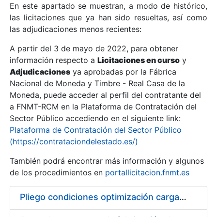
En este apartado se muestran, a modo de histórico,
las licitaciones que ya han sido resueltas, así como
Mostrar/Ocultar
las adjudicaciones menos recientes:
Mostrar/Ocultar
A partir del 3 de mayo de 2022, para obtener
información respecto a
Mostrar/Ocultar
Licitaciones en curso
y
Adjudicaciones
ya aprobadas por la Fábrica
Nacional de Moneda y Timbre - Real Casa de la
Moneda, puede acceder al perfil del contratante del
a FNMT-RCM en la Plataforma de Contratación del
Sector Público accediendo en el siguiente link:
Plataforma de Contratación del Sector Público
(https://contrataciondelestado.es/)
También podrá encontrar más información y algunos
de los procedimientos en
portallicitacion.fnmt.es
Mostrar/Ocultar
Pliego condiciones optimización cargas compras firmado