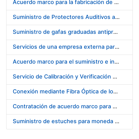
Acuerdo marco para la fabricación de piezas
Suministro de Protectores Auditivos a medida para las personas trabajadoras de los Centros de Trabajo de Madrid y Burgos
Suministro de gafas graduadas antiproyecciones para los trabajadores de la FNMT-RCM en los centros de trabajo de Madrid y Burgos
Servicios de una empresa externa para el asesoramiento y resolución de los recursos de alzada que se presentan relacionados con procesos de selección para la FNMT-RCM
Acuerdo marco para el suministro e instalación de persianas, estores y otros complementos
Servicio de Calibración y Verificación Externa de los Equipos de Medición del Servicio de Prevención de la FNMT-RCM
Conexión mediante Fibra Óptica de los Centros de Proceso de Datos (CPDs) de las sedes de la FNMT-RCM de Burgos y Madrid
Contratación de acuerdo marco para el Suministro de Material de Electricidad para la Fábrica Nacional de Moneda y Timbre-Real Casa de la Moneda en su centro de trabajo de Burgos
Suministro de estuches para moneda de 30 €