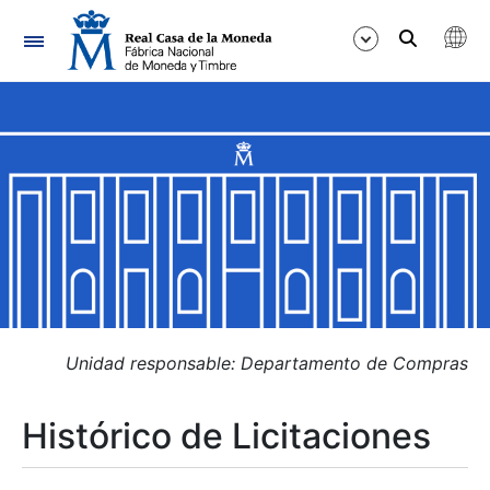
Navegación
Mostrar/Ocultar
Mostrar/Ocultar
Mostrar/Ocultar
Mostrar/Ocultar
Mostrar/Ocultar
Unidad responsable: Departamento de Compras
Histórico de Licitaciones
Mostrar/Ocultar