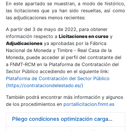
En este apartado se muestran, a modo de histórico,
las licitaciones que ya han sido resueltas, así como
Mostrar/Ocultar
las adjudicaciones menos recientes:
Mostrar/Ocultar
A partir del 3 de mayo de 2022, para obtener
información respecto a
Mostrar/Ocultar
Licitaciones en curso
y
Adjudicaciones
ya aprobadas por la Fábrica
Nacional de Moneda y Timbre - Real Casa de la
Moneda, puede acceder al perfil del contratante del
a FNMT-RCM en la Plataforma de Contratación del
Sector Público accediendo en el siguiente link:
Plataforma de Contratación del Sector Público
(https://contrataciondelestado.es/)
También podrá encontrar más información y algunos
de los procedimientos en
portallicitacion.fnmt.es
Mostrar/Ocultar
Pliego condiciones optimización cargas compras firmado