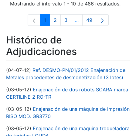
Mostrando el intervalo 1 - 10 de 486 resultados.
1
2
3
...
49
Página
Página
Página
Páginas intermedias Use 
Página
Histórico de
Adjudicaciones
(04-07-12)
Ref. DESMO-PN/01/2012 Enajenación de
Metales procedentes de desmonetización (3 lotes)
(03-05-12)
Enajenación de dos robots SCARA marca
CERTILINE 2 RO-TR
(03-05-12)
Enajenación de una máquina de impresión
RISO MOD. GR3770
(03-05-12)
Enajenación de una máquina troqueladora
de tarjetas LOUDA