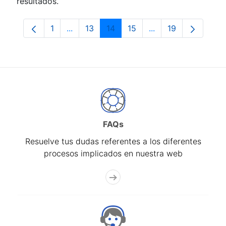
resultados.
1
...
13
14
15
...
19
Página
Páginas intermedias Use TAB para despla
Página
Página
Página
Páginas intermedia
Página
FAQs
Resuelve tus dudas referentes a los diferentes
procesos implicados en nuestra web