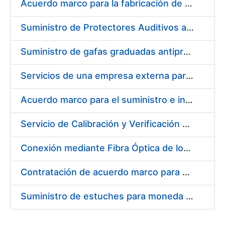
Acuerdo marco para la fabricación de piezas
Suministro de Protectores Auditivos a medida para las personas trabajadoras de los Centros de Trabajo de Madrid y Burgos
Suministro de gafas graduadas antiproyecciones para los trabajadores de la FNMT-RCM en los centros de trabajo de Madrid y Burgos
Servicios de una empresa externa para el asesoramiento y resolución de los recursos de alzada que se presentan relacionados con procesos de selección para la FNMT-RCM
Acuerdo marco para el suministro e instalación de persianas, estores y otros complementos
Servicio de Calibración y Verificación Externa de los Equipos de Medición del Servicio de Prevención de la FNMT-RCM
Conexión mediante Fibra Óptica de los Centros de Proceso de Datos (CPDs) de las sedes de la FNMT-RCM de Burgos y Madrid
Contratación de acuerdo marco para el Suministro de Material de Electricidad para la Fábrica Nacional de Moneda y Timbre-Real Casa de la Moneda en su centro de trabajo de Burgos
Suministro de estuches para moneda de 30 €