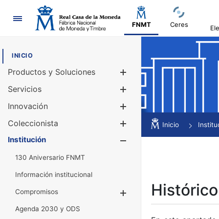
Navegación
FNMT
Ceres
El
INICIO
Productos y Soluciones
Mostrar/Ocul
Servicios
Mostrar/Ocul
Innovación
Mostrar/Ocul
Coleccionista
Mostrar/Ocul
Inicio
Institu
Institución
Mostrar/Ocul
130 Aniversario FNMT
Información institucional
Histórico
Compromisos
Mostrar/Ocultar
Agenda 2030 y ODS