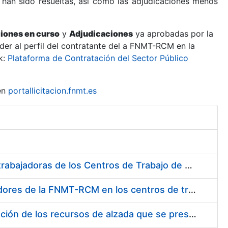
 han sido resueltas, así como las adjudicaciones menos
ciones en curso
y
Adjudicaciones
ya aprobadas por la
er al perfil del contratante del a FNMT-RCM en la
k:
Plataforma de Contratación del Sector Público
en
portallicitacion.fnmt.es
Suministro de Protectores Auditivos a medida para las personas trabajadoras de los Centros de Trabajo de Madrid y Burgos
Suministro de gafas graduadas antiproyecciones para los trabajadores de la FNMT-RCM en los centros de trabajo de Madrid y Burgos
Servicios de una empresa externa para el asesoramiento y resolución de los recursos de alzada que se presentan relacionados con procesos de selección para la FNMT-RCM