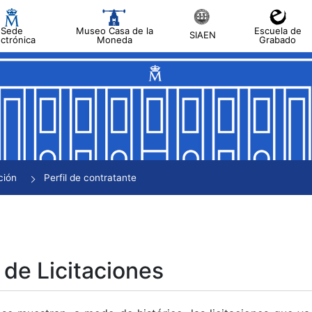
Sede
Museo Casa de la
Escuela de
SIAEN
ectrónica
Moneda
Grabado
tar
tar
tar
tar
ción
Perfil de contratante
tar
 de Licitaciones