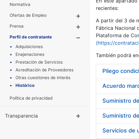
En este apartado 
Normativa
recientes:
Ofertas de Empleo
Mostrar/Ocultar
A partir del 3 de
Prensa
Mostrar/Ocultar
Fábrica Nacional 
Plataforma de Cont
Perfil de contratante
Mostrar/Oculta
(https://contratac
Adquisiciones
Enajenaciones
También podrá enc
Prestación de Servicios
Acreditación de Proveedores
Pliego condic
Otras cuestiones de interés
Acuerdo marco
Histórico
Política de privacidad
Transparencia
Mostrar/Ocul