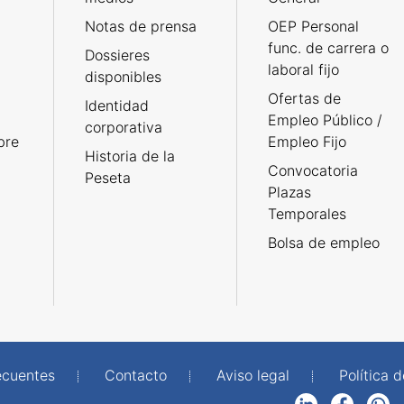
Notas de prensa
OEP Personal
func. de carrera o
Dossieres
laboral fijo
disponibles
Ofertas de
Identidad
Empleo Público /
corporativa
bre
Empleo Fijo
Historia de la
Convocatoria
Peseta
Plazas
Temporales
Bolsa de empleo
ecuentes
Contacto
Aviso legal
Política 