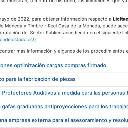
se muestran, a modo de histórico, las licitaciones que ya
 mayo de 2022, para obtener información respecto a
Licita
de Moneda y Timbre - Real Casa de la Moneda, puede acced
ratación del Sector Público accediendo en el siguiente lin
r
iondelestado.es/)
ontrar más información y algunos de los procedimientos 
iones optimización cargas compras firmado
 para la fabricación de piezas
tar