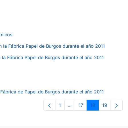
ímicos
en la Fábrica Papel de Burgos durante el año 2011
en la Fábrica Papel de Burgos durante el año 2011
la Fábrica de Papel de Burgos durante el año 2011
1
...
17
18
19
Página
Páginas intermedias Use T
Página
Página
Página