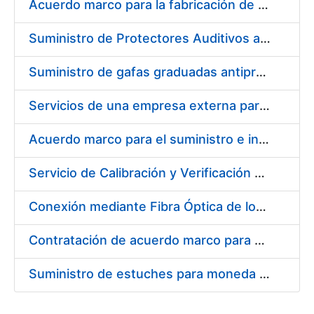
Acuerdo marco para la fabricación de piezas
Suministro de Protectores Auditivos a medida para las personas trabajadoras de los Centros de Trabajo de Madrid y Burgos
Suministro de gafas graduadas antiproyecciones para los trabajadores de la FNMT-RCM en los centros de trabajo de Madrid y Burgos
Servicios de una empresa externa para el asesoramiento y resolución de los recursos de alzada que se presentan relacionados con procesos de selección para la FNMT-RCM
Acuerdo marco para el suministro e instalación de persianas, estores y otros complementos
Servicio de Calibración y Verificación Externa de los Equipos de Medición del Servicio de Prevención de la FNMT-RCM
Conexión mediante Fibra Óptica de los Centros de Proceso de Datos (CPDs) de las sedes de la FNMT-RCM de Burgos y Madrid
Contratación de acuerdo marco para el Suministro de Material de Electricidad para la Fábrica Nacional de Moneda y Timbre-Real Casa de la Moneda en su centro de trabajo de Burgos
Suministro de estuches para moneda de 30 €