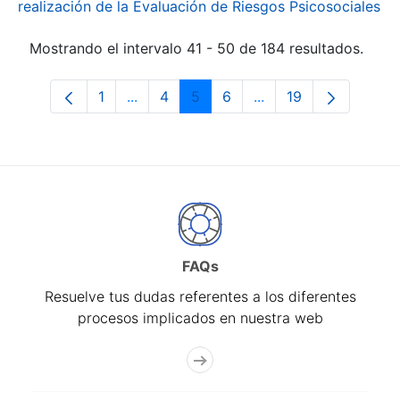
realización de la Evaluación de Riesgos Psicosociales
Mostrando el intervalo 41 - 50 de 184 resultados.
1
...
4
5
6
...
19
Página
Páginas intermedias Use TAB para desp
Página
Página
Página
Páginas intermedias
Página
FAQs
Resuelve tus dudas referentes a los diferentes
procesos implicados en nuestra web