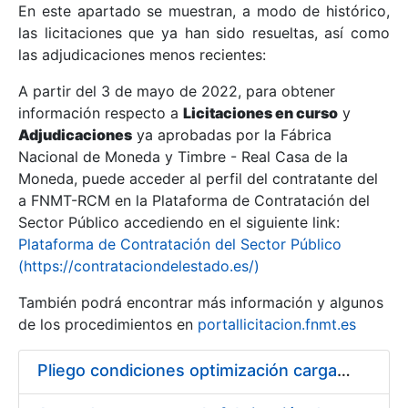
En este apartado se muestran, a modo de histórico,
las licitaciones que ya han sido resueltas, así como
Mostrar/Ocultar
las adjudicaciones menos recientes:
Mostrar/Ocultar
A partir del 3 de mayo de 2022, para obtener
información respecto a
Mostrar/Ocultar
Licitaciones en curso
y
Adjudicaciones
ya aprobadas por la Fábrica
Nacional de Moneda y Timbre - Real Casa de la
Moneda, puede acceder al perfil del contratante del
a FNMT-RCM en la Plataforma de Contratación del
Sector Público accediendo en el siguiente link:
Plataforma de Contratación del Sector Público
(https://contrataciondelestado.es/)
También podrá encontrar más información y algunos
de los procedimientos en
portallicitacion.fnmt.es
Mostrar/Ocultar
Pliego condiciones optimización cargas compras firmado