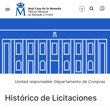
Navegación
Mostrar/Ocultar
Mostrar/Ocultar
Mostrar/Ocultar
Mostrar/Ocultar
Mostrar/Ocultar
Unidad responsable: Departamento de Compras
Histórico de Licitaciones
Mostrar/Ocultar