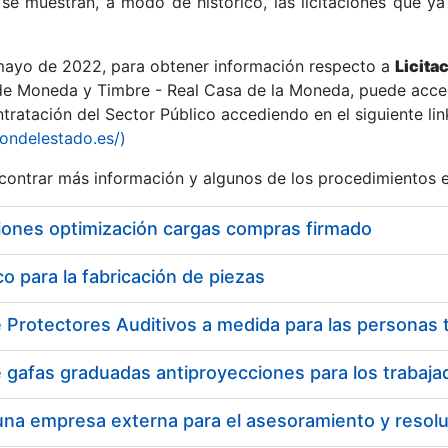
se muestran, a modo de histórico, las licitaciones que ya
 mayo de 2022, para obtener información respecto a
Licita
de Moneda y Timbre - Real Casa de la Moneda, puede acced
ratación del Sector Público accediendo en el siguiente lin
r
iondelestado.es/)
ontrar más información y algunos de los procedimientos 
iones optimización cargas compras firmado
 para la fabricación de piezas
tar