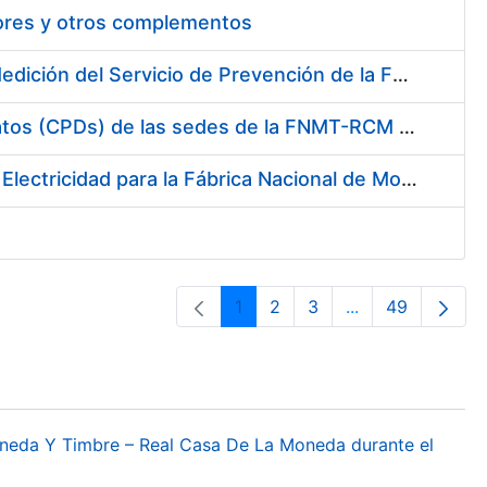
tores y otros complementos
Servicio de Calibración y Verificación Externa de los Equipos de Medición del Servicio de Prevención de la FNMT-RCM
Conexión mediante Fibra Óptica de los Centros de Proceso de Datos (CPDs) de las sedes de la FNMT-RCM de Burgos y Madrid
Contratación de acuerdo marco para el Suministro de Material de Electricidad para la Fábrica Nacional de Moneda y Timbre-Real Casa de la Moneda en su centro de trabajo de Burgos
1
2
3
...
49
Página
Página
Página
Páginas interme
Página
oneda Y Timbre – Real Casa De La Moneda durante el