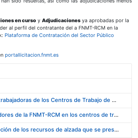
 han sido resueltas, así como las adjudicaciones menos
ciones en curso
y
Adjudicaciones
ya aprobadas por la
er al perfil del contratante del a FNMT-RCM en la
k:
Plataforma de Contratación del Sector Público
en
portallicitacion.fnmt.es
Suministro de Protectores Auditivos a medida para las personas trabajadoras de los Centros de Trabajo de Madrid y Burgos
Suministro de gafas graduadas antiproyecciones para los trabajadores de la FNMT-RCM en los centros de trabajo de Madrid y Burgos
Servicios de una empresa externa para el asesoramiento y resolución de los recursos de alzada que se presentan relacionados con procesos de selección para la FNMT-RCM