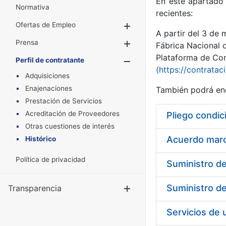
En este apartado 
Normativa
recientes:
Ofertas de Empleo
Mostrar/Ocultar
A partir del 3 de
Prensa
Mostrar/Ocultar
Fábrica Nacional 
Plataforma de Cont
Perfil de contratante
Mostrar/Oculta
(https://contratac
Adquisiciones
Enajenaciones
También podrá enc
Prestación de Servicios
Acreditación de Proveedores
Pliego condic
Otras cuestiones de interés
Acuerdo marco
Histórico
Política de privacidad
Transparencia
Mostrar/Ocul