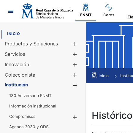
Navegación
FNMT
Ceres
El
INICIO
Productos y Soluciones
Mostrar/Ocul
Servicios
Mostrar/Ocul
Innovación
Mostrar/Ocul
Coleccionista
Mostrar/Ocul
Inicio
Institu
Institución
Mostrar/Ocul
130 Aniversario FNMT
Información institucional
Histórico
Compromisos
Mostrar/Ocultar
Agenda 2030 y ODS