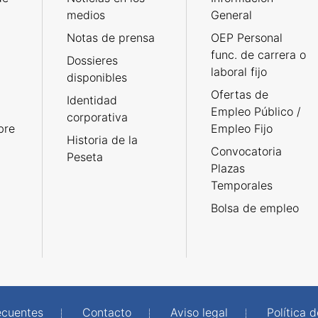
medios
General
Notas de prensa
OEP Personal
func. de carrera o
Dossieres
laboral fijo
disponibles
Ofertas de
Identidad
Empleo Público /
corporativa
bre
Empleo Fijo
Historia de la
Convocatoria
Peseta
Plazas
Temporales
Bolsa de empleo
ecuentes
Contacto
Aviso legal
Política 