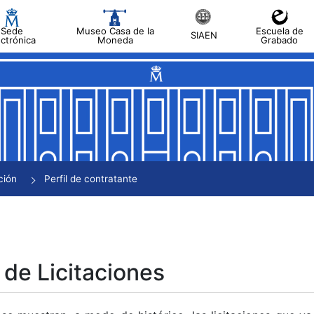
Sede
Museo Casa de la
Escuela de
SIAEN
ectrónica
Moneda
Grabado
tar
tar
tar
tar
ción
Perfil de contratante
tar
 de Licitaciones