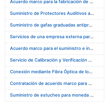
Acuerdo marco para la fabricación de piezas
Suministro de Protectores Auditivos a medida para las personas trabajadoras de los Centros de Trabajo de Madrid y Burgos
Suministro de gafas graduadas antiproyecciones para los trabajadores de la FNMT-RCM en los centros de trabajo de Madrid y Burgos
Servicios de una empresa externa para el asesoramiento y resolución de los recursos de alzada que se presentan relacionados con procesos de selección para la FNMT-RCM
Acuerdo marco para el suministro e instalación de persianas, estores y otros complementos
Servicio de Calibración y Verificación Externa de los Equipos de Medición del Servicio de Prevención de la FNMT-RCM
Conexión mediante Fibra Óptica de los Centros de Proceso de Datos (CPDs) de las sedes de la FNMT-RCM de Burgos y Madrid
Contratación de acuerdo marco para el Suministro de Material de Electricidad para la Fábrica Nacional de Moneda y Timbre-Real Casa de la Moneda en su centro de trabajo de Burgos
Suministro de estuches para moneda de 30 €