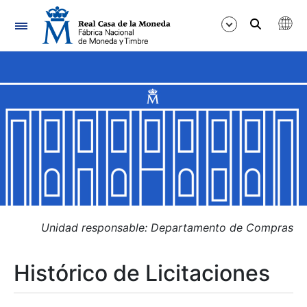
Navegación
Mostrar/Ocultar
Mostrar/Ocultar
Mostrar/Ocultar
Mostrar/Ocultar
Mostrar/Ocultar
Unidad responsable: Departamento de Compras
Histórico de Licitaciones
Mostrar/Ocultar