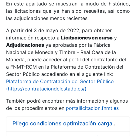
En este apartado se muestran, a modo de histórico,
las licitaciones que ya han sido resueltas, así como
Mostrar/Ocultar
las adjudicaciones menos recientes:
Mostrar/Ocultar
A partir del 3 de mayo de 2022, para obtener
información respecto a
Mostrar/Ocultar
Licitaciones en curso
y
Adjudicaciones
ya aprobadas por la Fábrica
Nacional de Moneda y Timbre - Real Casa de la
Moneda, puede acceder al perfil del contratante del
a FNMT-RCM en la Plataforma de Contratación del
Sector Público accediendo en el siguiente link:
Plataforma de Contratación del Sector Público
(https://contrataciondelestado.es/)
También podrá encontrar más información y algunos
de los procedimientos en
portallicitacion.fnmt.es
Mostrar/Ocultar
Pliego condiciones optimización cargas compras firmado