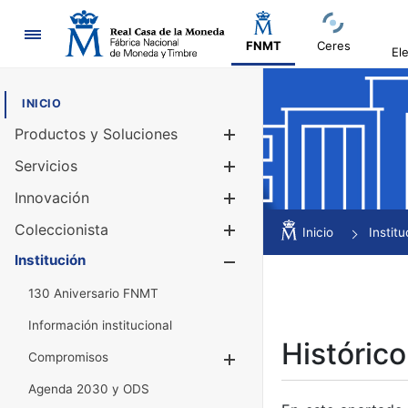
Navegación
FNMT
Ceres
El
INICIO
Productos y Soluciones
Mostrar/Ocul
Servicios
Mostrar/Ocul
Innovación
Mostrar/Ocul
Coleccionista
Mostrar/Ocul
Inicio
Institu
Institución
Mostrar/Ocul
130 Aniversario FNMT
Información institucional
Histórico
Compromisos
Mostrar/Ocultar
Agenda 2030 y ODS