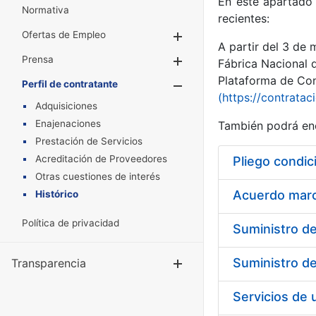
En este apartado 
Normativa
recientes:
Ofertas de Empleo
Mostrar/Ocultar
A partir del 3 de
Prensa
Mostrar/Ocultar
Fábrica Nacional 
Plataforma de Cont
Perfil de contratante
Mostrar/Oculta
(https://contratac
Adquisiciones
Enajenaciones
También podrá enc
Prestación de Servicios
Acreditación de Proveedores
Pliego condic
Otras cuestiones de interés
Acuerdo marco
Histórico
Política de privacidad
Transparencia
Mostrar/Ocul