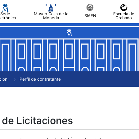
Sede
Museo Casa de la
Escuela de
SIAEN
ectrónica
Moneda
Grabado
tar
tar
tar
tar
ción
Perfil de contratante
tar
 de Licitaciones