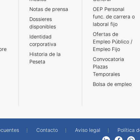
Notas de prensa
OEP Personal
func. de carrera o
Dossieres
laboral fijo
disponibles
Ofertas de
Identidad
Empleo Público /
corporativa
bre
Empleo Fijo
Historia de la
Convocatoria
Peseta
Plazas
Temporales
Bolsa de empleo
ecuentes
Contacto
Aviso legal
Política 