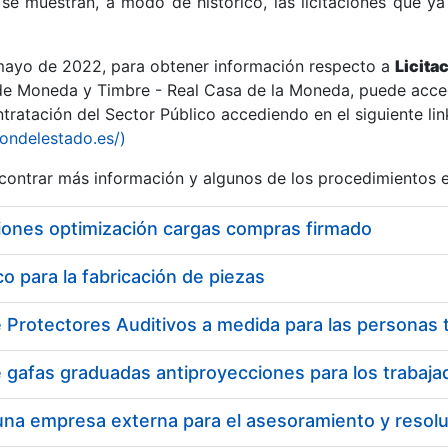
se muestran, a modo de histórico, las licitaciones que ya
 mayo de 2022, para obtener información respecto a
Licita
de Moneda y Timbre - Real Casa de la Moneda, puede acced
ratación del Sector Público accediendo en el siguiente lin
r
iondelestado.es/)
ontrar más información y algunos de los procedimientos 
iones optimización cargas compras firmado
 para la fabricación de piezas
tar