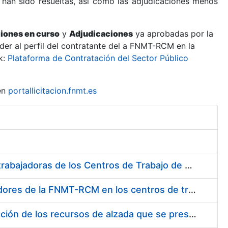
 han sido resueltas, así como las adjudicaciones menos
ciones en curso
y
Adjudicaciones
ya aprobadas por la
er al perfil del contratante del a FNMT-RCM en la
k:
Plataforma de Contratación del Sector Público
en
portallicitacion.fnmt.es
Suministro de Protectores Auditivos a medida para las personas trabajadoras de los Centros de Trabajo de Madrid y Burgos
Suministro de gafas graduadas antiproyecciones para los trabajadores de la FNMT-RCM en los centros de trabajo de Madrid y Burgos
Servicios de una empresa externa para el asesoramiento y resolución de los recursos de alzada que se presentan relacionados con procesos de selección para la FNMT-RCM