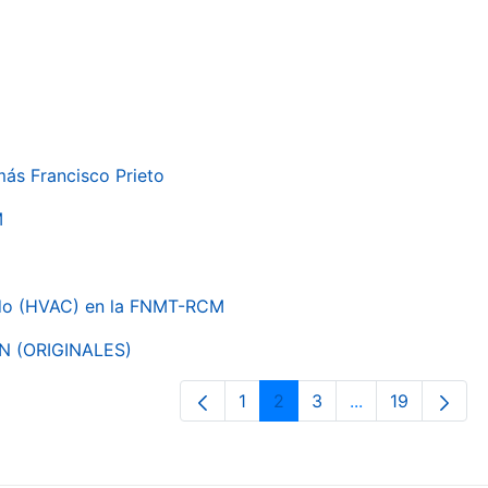
más Francisco Prieto
M
nado (HVAC) en la FNMT-RCM
ON (ORIGINALES)
1
2
3
...
19
Página
Página
Página
Páginas interme
Página