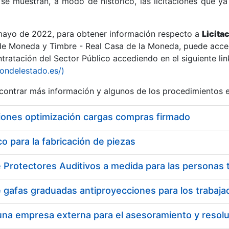
se muestran, a modo de histórico, las licitaciones que ya
 mayo de 2022, para obtener información respecto a
Licita
de Moneda y Timbre - Real Casa de la Moneda, puede acced
ratación del Sector Público accediendo en el siguiente lin
r
iondelestado.es/)
ontrar más información y algunos de los procedimientos 
iones optimización cargas compras firmado
 para la fabricación de piezas
tar