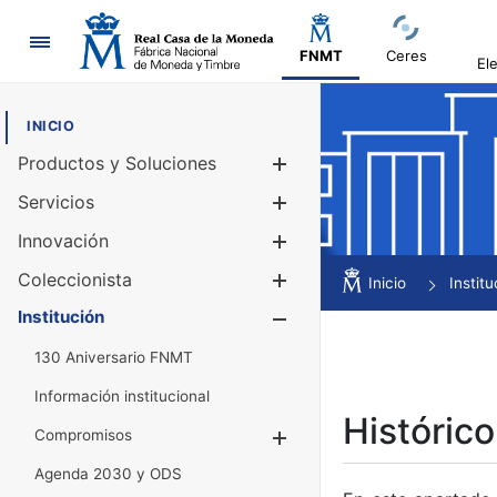
Navegación
FNMT
Ceres
El
INICIO
Productos y Soluciones
Mostrar/Ocul
Servicios
Mostrar/Ocul
Innovación
Mostrar/Ocul
Coleccionista
Mostrar/Ocul
Inicio
Institu
Institución
Mostrar/Ocul
130 Aniversario FNMT
Información institucional
Histórico
Compromisos
Mostrar/Ocultar
Agenda 2030 y ODS