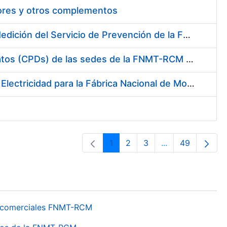
tores y otros complementos
Servicio de Calibración y Verificación Externa de los Equipos de Medición del Servicio de Prevención de la FNMT-RCM
Conexión mediante Fibra Óptica de los Centros de Proceso de Datos (CPDs) de las sedes de la FNMT-RCM de Burgos y Madrid
Contratación de acuerdo marco para el Suministro de Material de Electricidad para la Fábrica Nacional de Moneda y Timbre-Real Casa de la Moneda en su centro de trabajo de Burgos
1
2
3
...
49
Página
Página
Página
Páginas interme
Página
os comerciales FNMT-RCM