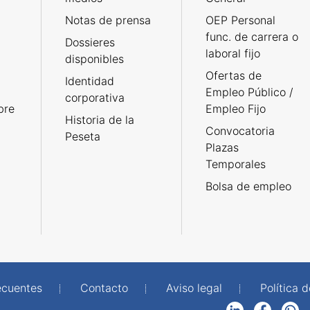
Notas de prensa
OEP Personal
func. de carrera o
Dossieres
laboral fijo
disponibles
Ofertas de
Identidad
Empleo Público /
corporativa
bre
Empleo Fijo
Historia de la
Convocatoria
Peseta
Plazas
Temporales
Bolsa de empleo
ecuentes
Contacto
Aviso legal
Política 