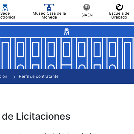
Sede
Museo Casa de la
Escuela de
SIAEN
ectrónica
Moneda
Grabado
tar
tar
tar
tar
ción
Perfil de contratante
tar
 de Licitaciones