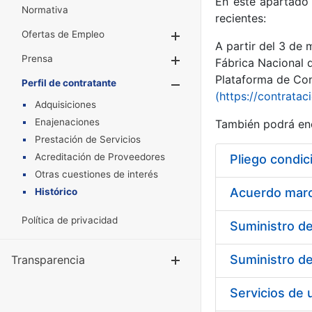
En este apartado 
Normativa
recientes:
Ofertas de Empleo
Mostrar/Ocultar
A partir del 3 de
Prensa
Mostrar/Ocultar
Fábrica Nacional 
Plataforma de Cont
Perfil de contratante
Mostrar/Oculta
(https://contratac
Adquisiciones
Enajenaciones
También podrá enc
Prestación de Servicios
Acreditación de Proveedores
Pliego condic
Otras cuestiones de interés
Acuerdo marco
Histórico
Política de privacidad
Transparencia
Mostrar/Ocul