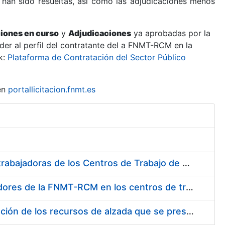
 han sido resueltas, así como las adjudicaciones menos
ciones en curso
y
Adjudicaciones
ya aprobadas por la
er al perfil del contratante del a FNMT-RCM en la
k:
Plataforma de Contratación del Sector Público
en
portallicitacion.fnmt.es
Suministro de Protectores Auditivos a medida para las personas trabajadoras de los Centros de Trabajo de Madrid y Burgos
Suministro de gafas graduadas antiproyecciones para los trabajadores de la FNMT-RCM en los centros de trabajo de Madrid y Burgos
Servicios de una empresa externa para el asesoramiento y resolución de los recursos de alzada que se presentan relacionados con procesos de selección para la FNMT-RCM