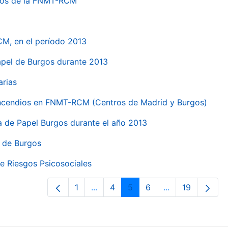
ntros de la FNMT-RCM
CM, en el período 2013
papel de Burgos durante 2013
arias
 incendios en FNMT-RCM (Centros de Madrid y Burgos)
ca de Papel Burgos durante el año 2013
l de Burgos
e Riesgos Psicosociales
1
...
4
5
6
...
19
Página
Páginas intermedias Use TAB para 
Página
Página
Página
Páginas interme
Página