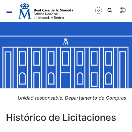
Navegación
Mostrar/Ocultar
Mostrar/Ocultar
Mostrar/Ocultar
Mostrar/Ocultar
Mostrar/Ocultar
Unidad responsable: Departamento de Compras
Histórico de Licitaciones
Mostrar/Ocultar