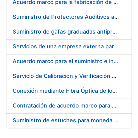
Acuerdo marco para la fabricación de piezas
Suministro de Protectores Auditivos a medida para las personas trabajadoras de los Centros de Trabajo de Madrid y Burgos
Suministro de gafas graduadas antiproyecciones para los trabajadores de la FNMT-RCM en los centros de trabajo de Madrid y Burgos
Servicios de una empresa externa para el asesoramiento y resolución de los recursos de alzada que se presentan relacionados con procesos de selección para la FNMT-RCM
Acuerdo marco para el suministro e instalación de persianas, estores y otros complementos
Servicio de Calibración y Verificación Externa de los Equipos de Medición del Servicio de Prevención de la FNMT-RCM
Conexión mediante Fibra Óptica de los Centros de Proceso de Datos (CPDs) de las sedes de la FNMT-RCM de Burgos y Madrid
Contratación de acuerdo marco para el Suministro de Material de Electricidad para la Fábrica Nacional de Moneda y Timbre-Real Casa de la Moneda en su centro de trabajo de Burgos
Suministro de estuches para moneda de 30 €