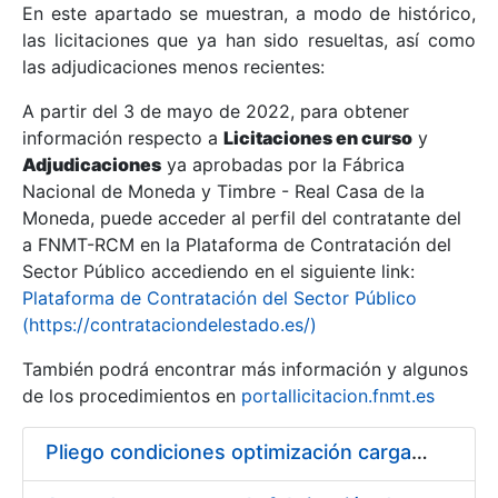
En este apartado se muestran, a modo de histórico,
las licitaciones que ya han sido resueltas, así como
Mostrar/Ocultar
las adjudicaciones menos recientes:
Mostrar/Ocultar
A partir del 3 de mayo de 2022, para obtener
información respecto a
Mostrar/Ocultar
Licitaciones en curso
y
Adjudicaciones
ya aprobadas por la Fábrica
Nacional de Moneda y Timbre - Real Casa de la
Moneda, puede acceder al perfil del contratante del
a FNMT-RCM en la Plataforma de Contratación del
Sector Público accediendo en el siguiente link:
Plataforma de Contratación del Sector Público
(https://contrataciondelestado.es/)
También podrá encontrar más información y algunos
de los procedimientos en
portallicitacion.fnmt.es
Mostrar/Ocultar
Pliego condiciones optimización cargas compras firmado