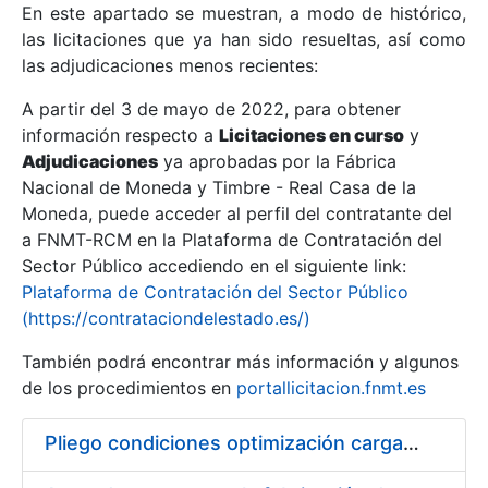
En este apartado se muestran, a modo de histórico,
las licitaciones que ya han sido resueltas, así como
Mostrar/Ocultar
las adjudicaciones menos recientes:
Mostrar/Ocultar
A partir del 3 de mayo de 2022, para obtener
información respecto a
Mostrar/Ocultar
Licitaciones en curso
y
Adjudicaciones
ya aprobadas por la Fábrica
Nacional de Moneda y Timbre - Real Casa de la
Moneda, puede acceder al perfil del contratante del
a FNMT-RCM en la Plataforma de Contratación del
Sector Público accediendo en el siguiente link:
Plataforma de Contratación del Sector Público
(https://contrataciondelestado.es/)
También podrá encontrar más información y algunos
de los procedimientos en
portallicitacion.fnmt.es
Mostrar/Ocultar
Pliego condiciones optimización cargas compras firmado