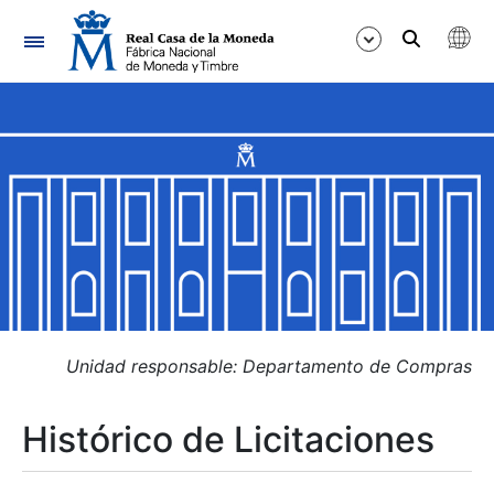
Navegación
Mostrar/Ocultar
Mostrar/Ocultar
Mostrar/Ocultar
Mostrar/Ocultar
Mostrar/Ocultar
Unidad responsable: Departamento de Compras
Histórico de Licitaciones
Mostrar/Ocultar