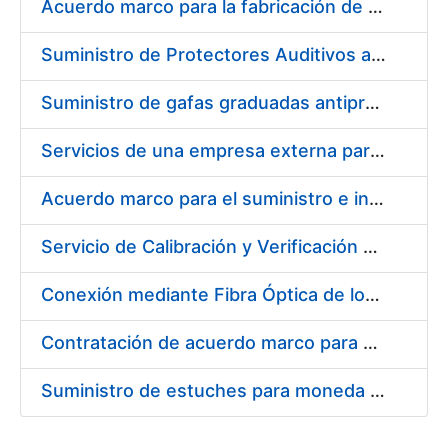
Acuerdo marco para la fabricación de piezas
Suministro de Protectores Auditivos a medida para las personas trabajadoras de los Centros de Trabajo de Madrid y Burgos
Suministro de gafas graduadas antiproyecciones para los trabajadores de la FNMT-RCM en los centros de trabajo de Madrid y Burgos
Servicios de una empresa externa para el asesoramiento y resolución de los recursos de alzada que se presentan relacionados con procesos de selección para la FNMT-RCM
Acuerdo marco para el suministro e instalación de persianas, estores y otros complementos
Servicio de Calibración y Verificación Externa de los Equipos de Medición del Servicio de Prevención de la FNMT-RCM
Conexión mediante Fibra Óptica de los Centros de Proceso de Datos (CPDs) de las sedes de la FNMT-RCM de Burgos y Madrid
Contratación de acuerdo marco para el Suministro de Material de Electricidad para la Fábrica Nacional de Moneda y Timbre-Real Casa de la Moneda en su centro de trabajo de Burgos
Suministro de estuches para moneda de 30 €