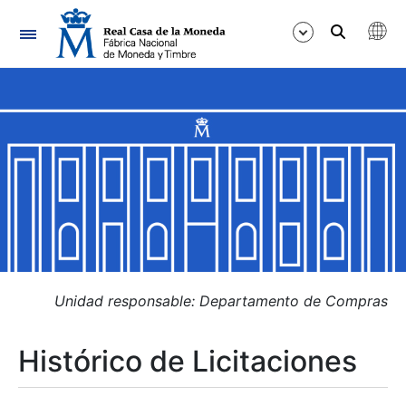
Navegación
Mostrar/Ocultar
Mostrar/Ocultar
Mostrar/Ocultar
Mostrar/Ocultar
Mostrar/Ocultar
Unidad responsable: Departamento de Compras
Histórico de Licitaciones
Mostrar/Ocultar