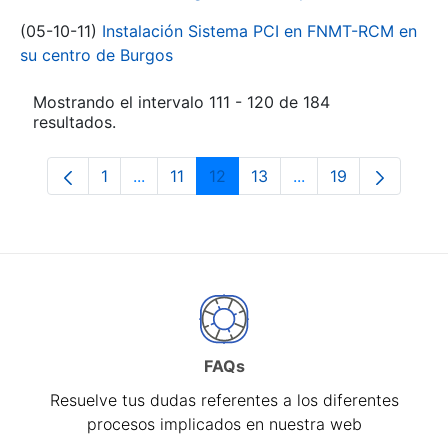
(05-10-11)
Instalación Sistema PCI en FNMT-RCM en
su centro de Burgos
Mostrando el intervalo 111 - 120 de 184
resultados.
1
...
11
12
13
...
19
Página
Páginas intermedias Use TAB para despl
Página
Página
Página
Páginas intermedia
Página
FAQs
Resuelve tus dudas referentes a los diferentes
procesos implicados en nuestra web