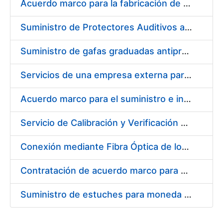
Acuerdo marco para la fabricación de piezas
Suministro de Protectores Auditivos a medida para las personas trabajadoras de los Centros de Trabajo de Madrid y Burgos
Suministro de gafas graduadas antiproyecciones para los trabajadores de la FNMT-RCM en los centros de trabajo de Madrid y Burgos
Servicios de una empresa externa para el asesoramiento y resolución de los recursos de alzada que se presentan relacionados con procesos de selección para la FNMT-RCM
Acuerdo marco para el suministro e instalación de persianas, estores y otros complementos
Servicio de Calibración y Verificación Externa de los Equipos de Medición del Servicio de Prevención de la FNMT-RCM
Conexión mediante Fibra Óptica de los Centros de Proceso de Datos (CPDs) de las sedes de la FNMT-RCM de Burgos y Madrid
Contratación de acuerdo marco para el Suministro de Material de Electricidad para la Fábrica Nacional de Moneda y Timbre-Real Casa de la Moneda en su centro de trabajo de Burgos
Suministro de estuches para moneda de 30 €