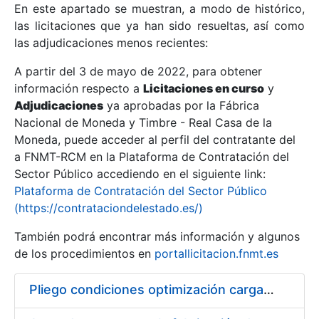
En este apartado se muestran, a modo de histórico,
las licitaciones que ya han sido resueltas, así como
Mostrar/Ocultar
las adjudicaciones menos recientes:
Mostrar/Ocultar
A partir del 3 de mayo de 2022, para obtener
información respecto a
Mostrar/Ocultar
Licitaciones en curso
y
Adjudicaciones
ya aprobadas por la Fábrica
Nacional de Moneda y Timbre - Real Casa de la
Moneda, puede acceder al perfil del contratante del
a FNMT-RCM en la Plataforma de Contratación del
Sector Público accediendo en el siguiente link:
Plataforma de Contratación del Sector Público
(https://contrataciondelestado.es/)
También podrá encontrar más información y algunos
de los procedimientos en
portallicitacion.fnmt.es
Mostrar/Ocultar
Pliego condiciones optimización cargas compras firmado