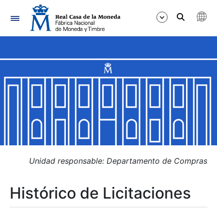
Navegación
Mostrar/Ocultar
Mostrar/Ocultar
Mostrar/Ocultar
Mostrar/Ocultar
Mostrar/Ocultar
Unidad responsable: Departamento de Compras
Histórico de Licitaciones
Mostrar/Ocultar