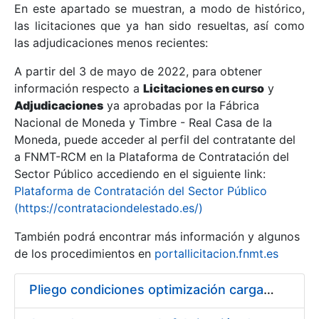
En este apartado se muestran, a modo de histórico,
las licitaciones que ya han sido resueltas, así como
Mostrar/Ocultar
las adjudicaciones menos recientes:
Mostrar/Ocultar
A partir del 3 de mayo de 2022, para obtener
información respecto a
Mostrar/Ocultar
Licitaciones en curso
y
Adjudicaciones
ya aprobadas por la Fábrica
Nacional de Moneda y Timbre - Real Casa de la
Moneda, puede acceder al perfil del contratante del
a FNMT-RCM en la Plataforma de Contratación del
Sector Público accediendo en el siguiente link:
Plataforma de Contratación del Sector Público
(https://contrataciondelestado.es/)
También podrá encontrar más información y algunos
de los procedimientos en
portallicitacion.fnmt.es
Mostrar/Ocultar
Pliego condiciones optimización cargas compras firmado