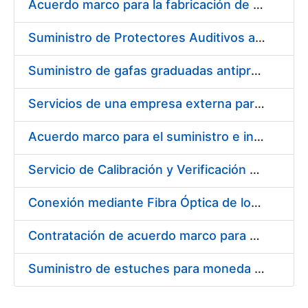
Acuerdo marco para la fabricación de piezas
Suministro de Protectores Auditivos a medida para las personas trabajadoras de los Centros de Trabajo de Madrid y Burgos
Suministro de gafas graduadas antiproyecciones para los trabajadores de la FNMT-RCM en los centros de trabajo de Madrid y Burgos
Servicios de una empresa externa para el asesoramiento y resolución de los recursos de alzada que se presentan relacionados con procesos de selección para la FNMT-RCM
Acuerdo marco para el suministro e instalación de persianas, estores y otros complementos
Servicio de Calibración y Verificación Externa de los Equipos de Medición del Servicio de Prevención de la FNMT-RCM
Conexión mediante Fibra Óptica de los Centros de Proceso de Datos (CPDs) de las sedes de la FNMT-RCM de Burgos y Madrid
Contratación de acuerdo marco para el Suministro de Material de Electricidad para la Fábrica Nacional de Moneda y Timbre-Real Casa de la Moneda en su centro de trabajo de Burgos
Suministro de estuches para moneda de 30 €