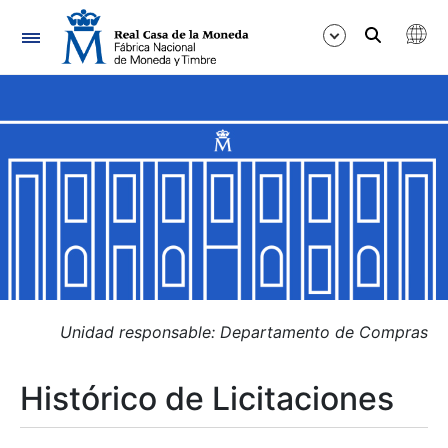
Navegación
Mostrar/Ocultar
Mostrar/Ocultar
Mostrar/Ocultar
Mostrar/Ocultar
Mostrar/Ocultar
Unidad responsable: Departamento de Compras
Histórico de Licitaciones
Mostrar/Ocultar