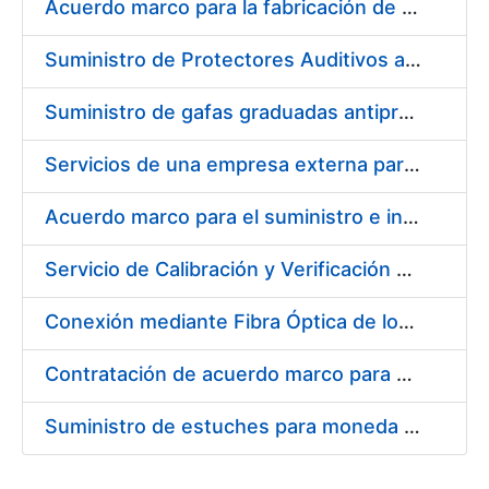
Acuerdo marco para la fabricación de piezas
Suministro de Protectores Auditivos a medida para las personas trabajadoras de los Centros de Trabajo de Madrid y Burgos
Suministro de gafas graduadas antiproyecciones para los trabajadores de la FNMT-RCM en los centros de trabajo de Madrid y Burgos
Servicios de una empresa externa para el asesoramiento y resolución de los recursos de alzada que se presentan relacionados con procesos de selección para la FNMT-RCM
Acuerdo marco para el suministro e instalación de persianas, estores y otros complementos
Servicio de Calibración y Verificación Externa de los Equipos de Medición del Servicio de Prevención de la FNMT-RCM
Conexión mediante Fibra Óptica de los Centros de Proceso de Datos (CPDs) de las sedes de la FNMT-RCM de Burgos y Madrid
Contratación de acuerdo marco para el Suministro de Material de Electricidad para la Fábrica Nacional de Moneda y Timbre-Real Casa de la Moneda en su centro de trabajo de Burgos
Suministro de estuches para moneda de 30 €