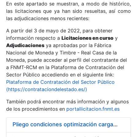
En este apartado se muestran, a modo de histórico,
las licitaciones que ya han sido resueltas, así como
Mostrar/Ocultar
las adjudicaciones menos recientes:
Mostrar/Ocultar
A partir del 3 de mayo de 2022, para obtener
información respecto a
Mostrar/Ocultar
Licitaciones en curso
y
Adjudicaciones
ya aprobadas por la Fábrica
Nacional de Moneda y Timbre - Real Casa de la
Moneda, puede acceder al perfil del contratante del
a FNMT-RCM en la Plataforma de Contratación del
Sector Público accediendo en el siguiente link:
Plataforma de Contratación del Sector Público
(https://contrataciondelestado.es/)
También podrá encontrar más información y algunos
de los procedimientos en
portallicitacion.fnmt.es
Mostrar/Ocultar
Pliego condiciones optimización cargas compras firmado