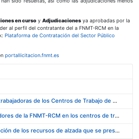
 han sido resueltas, así como las adjudicaciones menos
ciones en curso
y
Adjudicaciones
ya aprobadas por la
er al perfil del contratante del a FNMT-RCM en la
k:
Plataforma de Contratación del Sector Público
en
portallicitacion.fnmt.es
Suministro de Protectores Auditivos a medida para las personas trabajadoras de los Centros de Trabajo de Madrid y Burgos
Suministro de gafas graduadas antiproyecciones para los trabajadores de la FNMT-RCM en los centros de trabajo de Madrid y Burgos
Servicios de una empresa externa para el asesoramiento y resolución de los recursos de alzada que se presentan relacionados con procesos de selección para la FNMT-RCM