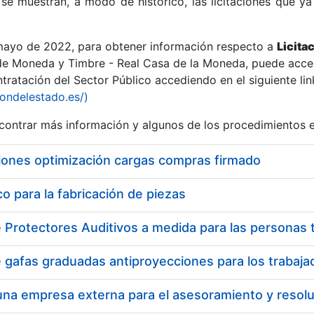
se muestran, a modo de histórico, las licitaciones que ya
 mayo de 2022, para obtener información respecto a
Licita
de Moneda y Timbre - Real Casa de la Moneda, puede acced
ratación del Sector Público accediendo en el siguiente lin
r
iondelestado.es/)
ontrar más información y algunos de los procedimientos 
iones optimización cargas compras firmado
 para la fabricación de piezas
tar