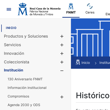
Navegación
FNMT
Ceres
El
INICIO
Productos y Soluciones
Mostrar/Ocul
Servicios
Mostrar/Ocul
Innovación
Mostrar/Ocul
Coleccionista
Mostrar/Ocul
Inicio
Institu
Institución
Mostrar/Ocul
130 Aniversario FNMT
Información institucional
Histórico
Compromisos
Mostrar/Ocultar
Agenda 2030 y ODS