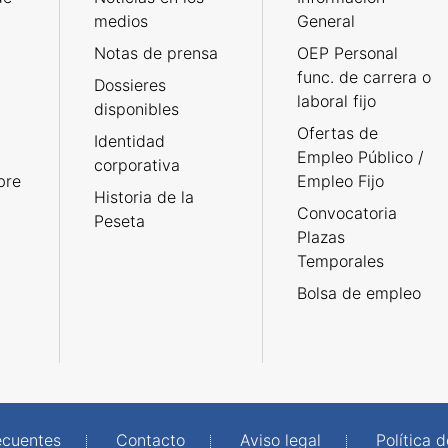
medios
General
Notas de prensa
OEP Personal
func. de carrera o
Dossieres
laboral fijo
disponibles
Ofertas de
Identidad
Empleo Público /
corporativa
bre
Empleo Fijo
Historia de la
Convocatoria
Peseta
Plazas
Temporales
Bolsa de empleo
ecuentes
Contacto
Aviso legal
Política 