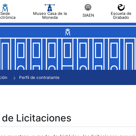
Sede
Museo Casa de la
Escuela de
SIAEN
ectrónica
Moneda
Grabado
tar
tar
tar
tar
ción
Perfil de contratante
tar
 de Licitaciones