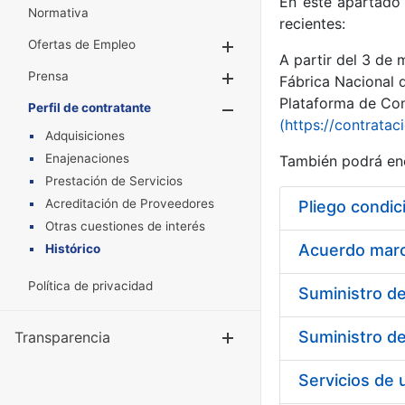
En este apartado 
Normativa
recientes:
Ofertas de Empleo
Mostrar/Ocultar
A partir del 3 de
Prensa
Mostrar/Ocultar
Fábrica Nacional 
Plataforma de Cont
Perfil de contratante
Mostrar/Oculta
(https://contratac
Adquisiciones
Enajenaciones
También podrá enc
Prestación de Servicios
Acreditación de Proveedores
Pliego condic
Otras cuestiones de interés
Acuerdo marco
Histórico
Política de privacidad
Transparencia
Mostrar/Ocul