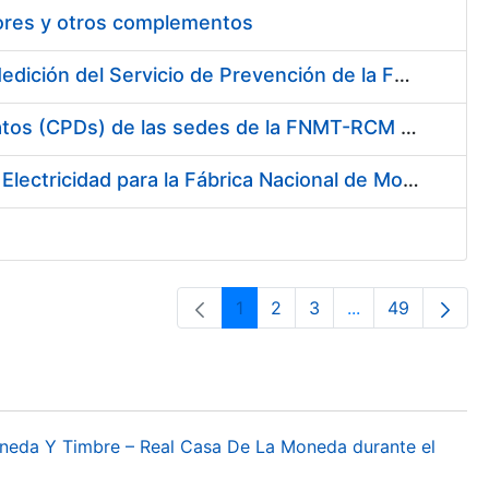
tores y otros complementos
Servicio de Calibración y Verificación Externa de los Equipos de Medición del Servicio de Prevención de la FNMT-RCM
Conexión mediante Fibra Óptica de los Centros de Proceso de Datos (CPDs) de las sedes de la FNMT-RCM de Burgos y Madrid
Contratación de acuerdo marco para el Suministro de Material de Electricidad para la Fábrica Nacional de Moneda y Timbre-Real Casa de la Moneda en su centro de trabajo de Burgos
1
2
3
...
49
Página
Página
Página
Páginas interme
Página
oneda Y Timbre – Real Casa De La Moneda durante el