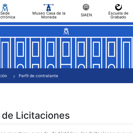
Sede
Museo Casa de la
Escuela de
SIAEN
ectrónica
Moneda
Grabado
tar
tar
tar
tar
ción
Perfil de contratante
tar
 de Licitaciones