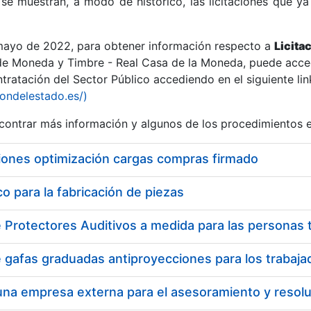
se muestran, a modo de histórico, las licitaciones que ya
 mayo de 2022, para obtener información respecto a
Licita
de Moneda y Timbre - Real Casa de la Moneda, puede acced
ratación del Sector Público accediendo en el siguiente lin
r
iondelestado.es/)
ontrar más información y algunos de los procedimientos 
iones optimización cargas compras firmado
 para la fabricación de piezas
tar