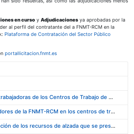
 han sido resueltas, así como las adjudicaciones menos
ciones en curso
y
Adjudicaciones
ya aprobadas por la
er al perfil del contratante del a FNMT-RCM en la
k:
Plataforma de Contratación del Sector Público
en
portallicitacion.fnmt.es
Suministro de Protectores Auditivos a medida para las personas trabajadoras de los Centros de Trabajo de Madrid y Burgos
Suministro de gafas graduadas antiproyecciones para los trabajadores de la FNMT-RCM en los centros de trabajo de Madrid y Burgos
Servicios de una empresa externa para el asesoramiento y resolución de los recursos de alzada que se presentan relacionados con procesos de selección para la FNMT-RCM