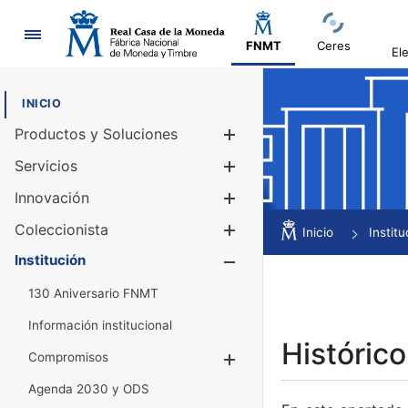
Navegación
FNMT
Ceres
El
INICIO
Productos y Soluciones
Mostrar/Ocul
Servicios
Mostrar/Ocul
Innovación
Mostrar/Ocul
Coleccionista
Mostrar/Ocul
Inicio
Institu
Institución
Mostrar/Ocul
130 Aniversario FNMT
Información institucional
Histórico
Compromisos
Mostrar/Ocultar
Agenda 2030 y ODS