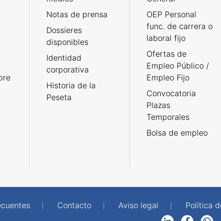
Notas de prensa
OEP Personal
func. de carrera o
Dossieres
laboral fijo
disponibles
Ofertas de
Identidad
Empleo Público /
corporativa
bre
Empleo Fijo
Historia de la
Convocatoria
Peseta
Plazas
Temporales
Bolsa de empleo
ecuentes
Contacto
Aviso legal
Política 