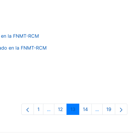
do en la FNMT-RCM
onado en la FNMT-RCM
1
...
12
13
14
...
19
Página
Páginas intermedias Use TAB para de
Página
Página
Página
Páginas interme
Página