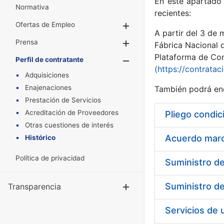
En este apartado 
Normativa
recientes:
Ofertas de Empleo
Mostrar/Ocultar
A partir del 3 de
Prensa
Mostrar/Ocultar
Fábrica Nacional 
Plataforma de Cont
Perfil de contratante
Mostrar/Oculta
(https://contratac
Adquisiciones
Enajenaciones
También podrá enc
Prestación de Servicios
Acreditación de Proveedores
Pliego condic
Otras cuestiones de interés
Acuerdo marco
Histórico
Política de privacidad
Transparencia
Mostrar/Ocul