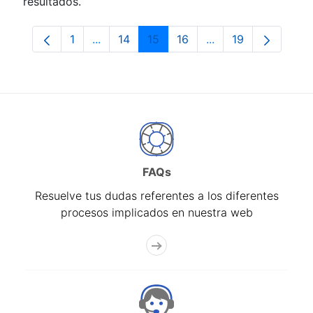
resultados.
1
...
14
15
16
...
19
Página
Páginas intermedias Use TAB para despla
Página
Página
Página
Páginas intermedia
Página
FAQs
Resuelve tus dudas referentes a los diferentes
procesos implicados en nuestra web