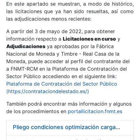
En este apartado se muestran, a modo de histórico,
las licitaciones que ya han sido resueltas, así como
Mostrar/Ocultar
las adjudicaciones menos recientes:
Mostrar/Ocultar
A partir del 3 de mayo de 2022, para obtener
información respecto a
Mostrar/Ocultar
Licitaciones en curso
y
Adjudicaciones
ya aprobadas por la Fábrica
Nacional de Moneda y Timbre - Real Casa de la
Moneda, puede acceder al perfil del contratante del
a FNMT-RCM en la Plataforma de Contratación del
Sector Público accediendo en el siguiente link:
Plataforma de Contratación del Sector Público
(https://contrataciondelestado.es/)
También podrá encontrar más información y algunos
de los procedimientos en
portallicitacion.fnmt.es
Mostrar/Ocultar
Pliego condiciones optimización cargas compras firmado