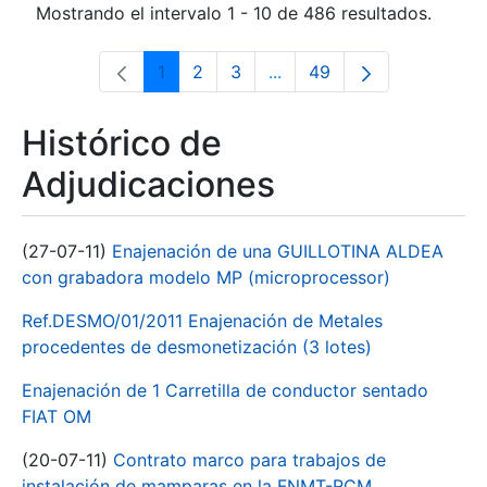
Mostrando el intervalo 1 - 10 de 486 resultados.
1
2
3
...
49
Página
Página
Página
Páginas intermedias Use 
Página
Histórico de
Adjudicaciones
(27-07-11)
Enajenación de una GUILLOTINA ALDEA
con grabadora modelo MP (microprocessor)
Ref.DESMO/01/2011 Enajenación de Metales
procedentes de desmonetización (3 lotes)
Enajenación de 1 Carretilla de conductor sentado
FIAT OM
(20-07-11)
Contrato marco para trabajos de
instalación de mamparas en la FNMT-RCM