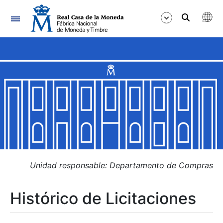
Navegación
Mostrar/Ocultar
Mostrar/Ocultar
Mostrar/Ocultar
Mostrar/Ocultar
Mostrar/Ocultar
Unidad responsable: Departamento de Compras
Histórico de Licitaciones
Mostrar/Ocultar