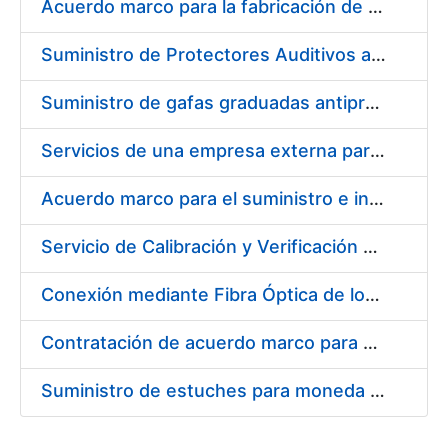
Acuerdo marco para la fabricación de piezas
Suministro de Protectores Auditivos a medida para las personas trabajadoras de los Centros de Trabajo de Madrid y Burgos
Suministro de gafas graduadas antiproyecciones para los trabajadores de la FNMT-RCM en los centros de trabajo de Madrid y Burgos
Servicios de una empresa externa para el asesoramiento y resolución de los recursos de alzada que se presentan relacionados con procesos de selección para la FNMT-RCM
Acuerdo marco para el suministro e instalación de persianas, estores y otros complementos
Servicio de Calibración y Verificación Externa de los Equipos de Medición del Servicio de Prevención de la FNMT-RCM
Conexión mediante Fibra Óptica de los Centros de Proceso de Datos (CPDs) de las sedes de la FNMT-RCM de Burgos y Madrid
Contratación de acuerdo marco para el Suministro de Material de Electricidad para la Fábrica Nacional de Moneda y Timbre-Real Casa de la Moneda en su centro de trabajo de Burgos
Suministro de estuches para moneda de 30 €