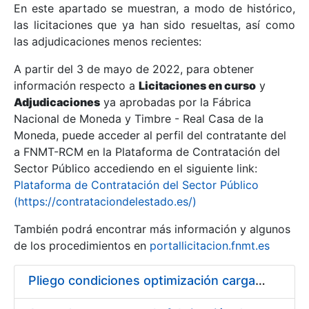
En este apartado se muestran, a modo de histórico,
las licitaciones que ya han sido resueltas, así como
Mostrar/Ocultar
las adjudicaciones menos recientes:
Mostrar/Ocultar
A partir del 3 de mayo de 2022, para obtener
información respecto a
Mostrar/Ocultar
Licitaciones en curso
y
Adjudicaciones
ya aprobadas por la Fábrica
Nacional de Moneda y Timbre - Real Casa de la
Moneda, puede acceder al perfil del contratante del
a FNMT-RCM en la Plataforma de Contratación del
Sector Público accediendo en el siguiente link:
Plataforma de Contratación del Sector Público
(https://contrataciondelestado.es/)
También podrá encontrar más información y algunos
de los procedimientos en
portallicitacion.fnmt.es
Mostrar/Ocultar
Pliego condiciones optimización cargas compras firmado