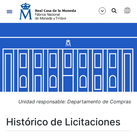
Navegación
Mostrar/Ocultar
Mostrar/Ocultar
Mostrar/Ocultar
Mostrar/Ocultar
Mostrar/Ocultar
Unidad responsable: Departamento de Compras
Histórico de Licitaciones
Mostrar/Ocultar