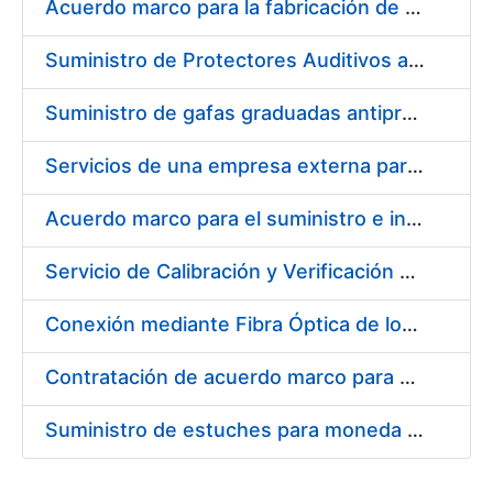
Acuerdo marco para la fabricación de piezas
Suministro de Protectores Auditivos a medida para las personas trabajadoras de los Centros de Trabajo de Madrid y Burgos
Suministro de gafas graduadas antiproyecciones para los trabajadores de la FNMT-RCM en los centros de trabajo de Madrid y Burgos
Servicios de una empresa externa para el asesoramiento y resolución de los recursos de alzada que se presentan relacionados con procesos de selección para la FNMT-RCM
Acuerdo marco para el suministro e instalación de persianas, estores y otros complementos
Servicio de Calibración y Verificación Externa de los Equipos de Medición del Servicio de Prevención de la FNMT-RCM
Conexión mediante Fibra Óptica de los Centros de Proceso de Datos (CPDs) de las sedes de la FNMT-RCM de Burgos y Madrid
Contratación de acuerdo marco para el Suministro de Material de Electricidad para la Fábrica Nacional de Moneda y Timbre-Real Casa de la Moneda en su centro de trabajo de Burgos
Suministro de estuches para moneda de 30 €